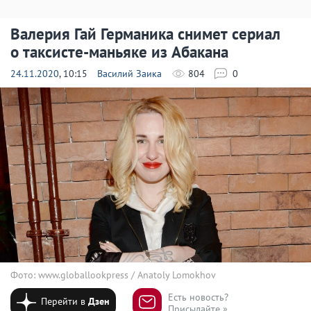
Валерия Гай Германика снимет сериал
о таксисте-маньяке из Абакана
24.11.2020
, 10:15
Василий Заика
804
0
Фото: www.globallookpress / Anatoly Lomokhov
Есть новость?
Перейти в
Дзен
Присылайте »