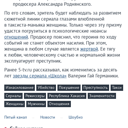
продюсера Александра Роднянского.
По его словам, зритель будет наблюдать за развитием
сюжетной линии сериала глазами влюбленной
в таксиста-маньяка женщины. Только через эту призму
удастся погрузиться в психологические нюансы
отношений
. Продюсер пояснил, что героиня по ходу
событий не станет объектом насилия. При этом,
женщина в любом случае является
жертвой
. Ее тягу
к любви, человеческому счастью и нормальной жизни
эксплуатирует преступник.
Ранее 5-tv.ru рассказывал, как изменились за десять
лет
звезды сериала «Школа»
Валерии Гай Германики.
Изнасилование
Убийство
Покушение
Преступность
Такси
Сериалы
Режиссеры
Республика Хакасия
Знаменитости
Женщины
Мужчины
Отношения
Пятый канал
Новости
Шоубиз