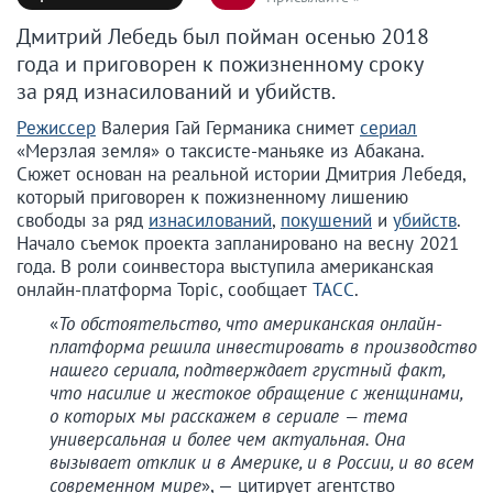
Дмитрий Лебедь был пойман осенью 2018
года и приговорен к пожизненному сроку
за ряд изнасилований и убийств.
Режиссер
Валерия Гай Германика снимет
сериал
«Мерзлая земля» о таксисте-маньяке из Абакана.
Сюжет основан на реальной истории Дмитрия Лебедя,
который приговорен к пожизненному лишению
свободы за ряд
изнасилований
,
покушений
и
убийств
.
Начало съемок проекта запланировано на весну 2021
года. В роли соинвестора выступила американская
онлайн-платформа Topic, сообщает
ТАСС
.
«
То обстоятельство, что американская онлайн-
платформа решила инвестировать в производство
нашего сериала, подтверждает грустный факт,
что насилие и жестокое обращение с женщинами,
о которых мы расскажем в сериале — тема
универсальная и более чем актуальная. Она
вызывает отклик и в Америке, и в России, и во всем
современном мире
», — цитирует агентство