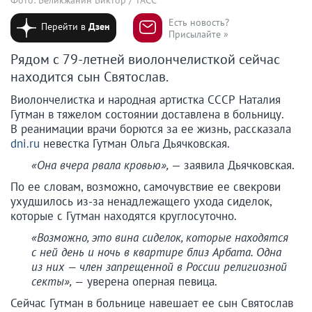
Есть новость?
Перейти в
Дзен
Присылайте »
Рядом с 79-летней виолончелисткой сейчас
находится сын Святослав.
Виолончелистка и народная артистка СССР Наталия
Гутман в тяжелом состоянии доставлена в больницу.
В реанимации врачи борются за ее жизнь, рассказала
dni.ru
невестка Гутман Ольга Дьячковская.
«Она вчера рвала кровью»,
— заявила Дьячковская.
По ее словам, возможно, самочувствие ее свекрови
ухудшилось из-за ненадлежащего ухода сиделок,
которые с Гутман находятся круглосуточно.
«Возможно, это вина сиделок, которые находятся
с ней день и ночь в квартире близ Арбата. Одна
из них — член запрещенной в России религиозной
секты», —
уверена оперная певица.
Сейчас Гутман в больнице навешает ее сын Святослав