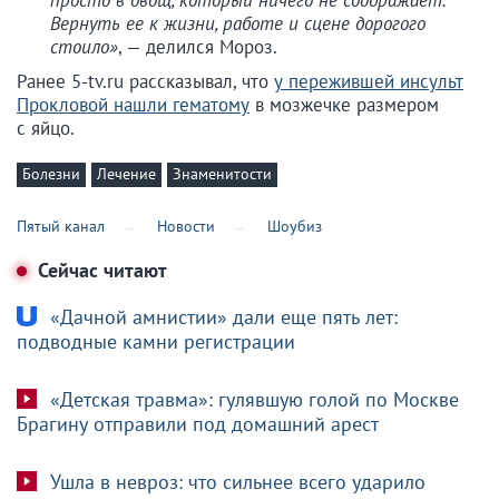
просто в овощ, который ничего не соображает.
Вернуть ее к жизни, работе и сцене дорогого
стоило»
, — делился Мороз.
Ранее 5-tv.ru рассказывал, что
у пережившей инсульт
Прокловой нашли гематому
в мозжечке размером
с яйцо.
Болезни
Лечение
Знаменитости
Пятый канал
Новости
Шоубиз
Сейчас читают
«Дачной амнистии» дали еще пять лет:
подводные камни регистрации
«Детская травма»: гулявшую голой по Москве
Брагину отправили под домашний арест
Ушла в невроз: что сильнее всего ударило