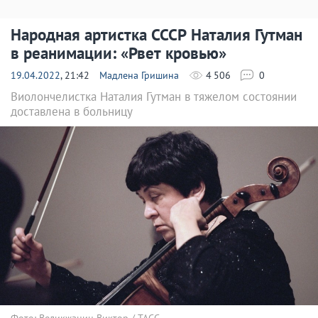
Народная артистка СССР Наталия Гутман
в реанимации: «Рвет кровью»
19.04.2022
, 21:42
Мадлена Гришина
4 506
0
Виолончелистка Наталия Гутман в тяжелом состоянии
доставлена в больницу
Фото: Великжанин Виктор / ТАСС