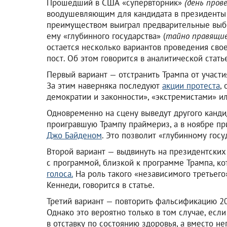
Прошедший в США «супервторник»
(день пров
воодушевляющим для кандидата в президенты 
преимуществом выиграл предварительные выбо
ему «глубинного государства» (
тайно правящие
остается несколько вариантов проведения сво
пост. Об этом говорится в аналитической стат
Первый вариант — отстранить Трампа от участия
За этим наверняка последуют
акции протеста
,
демократии и законности», «экстремистами» и
Одновременно на сцену выведут другого канди
проигравшую Трампу праймериз, а в ноябре п
Джо Байденом
. Это позволит «глубинному гос
Второй вариант — выдвинуть на президентских
с программой, близкой к программе Трампа, к
голоса.
На роль такого «независимого третьего
Кеннеди, говорится в статье.
Третий вариант — повторить фальсификацию 20
Однако это вероятно только в том случае, есл
в отставку по состоянию здоровья, а вместо н