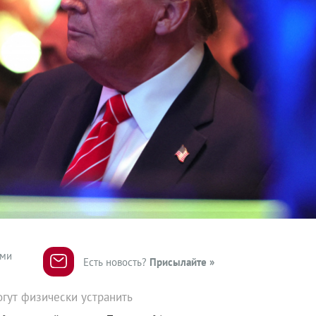
ями
Есть новость?
Присылайте »
огут физически устранить