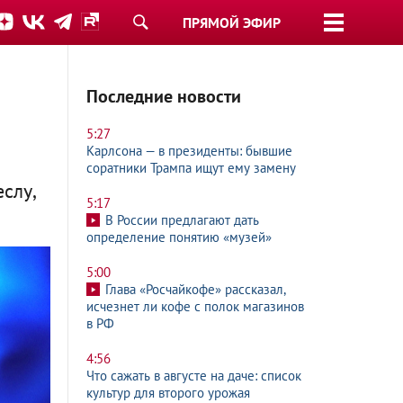
ПРЯМОЙ ЭФИР
Последние новости
5:27
Карлсона — в президенты: бывшие
соратники Трампа ищут ему замену
слу,
5:17
В России предлагают дать
определение понятию «музей»
5:00
Глава «Росчайкофе» рассказал,
исчезнет ли кофе с полок магазинов
в РФ
4:56
Что сажать в августе на даче: список
культур для второго урожая