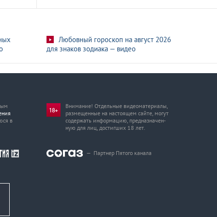
ных
Любовный гороскоп на август 2026
о
для знаков зодиака — видео
мым
Внимание! Отдельные видеоматериалы,
ения
размещенные на настоящем сайте, могут
юся в
содержать информацию, предназначен­
ную для лиц, достигших 18 лет.
—
Партнер Пятого канала