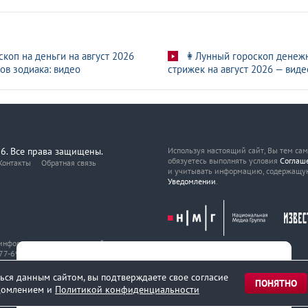
скоп на деньги на август 2026
👩Лунный гороскоп денеж
ов зодиака: видео
стрижек на август 2026 — виде
6. Все права защищены.
Используя настоящий сайт, Вы тем са
обязуетесь выполнять условия
Соглаш
Контакты
Обратная связь
и учитывать информацию, содержащу
Уведомлении
.
, информационных технологий
7-69216 от 29 марта 2017 года.
ься данным сайтом, вы подтверждаете свое согласие
ПОНЯТНО
едомлением и
Политикой конфиденциальности