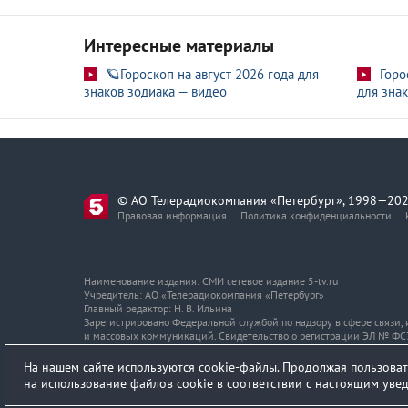
Интересные материалы
🪐Гороскоп на август 2026 года для
Горо
знаков зодиака — видео
для знак
© АО Телерадиокомпания «Петербург», 1998—202
Правовая информация
Политика конфиденциальности
Наименование издания: СМИ сетевое издание 5-tv.ru
Учредитель: АО «Телерадиокомпания «Петербург»
Главный редактор: Н. В. Ильина
Зарегистрировано Федеральной службой по надзору в сфере связи
и массовых коммуникаций. Свидетельство о регистрации ЭЛ № ФС7
Адрес и телефон редакции
На нашем сайте используются cookie-файлы. Продолжая пользоват
на использование файлов cookie в соответствии с настоящим ув