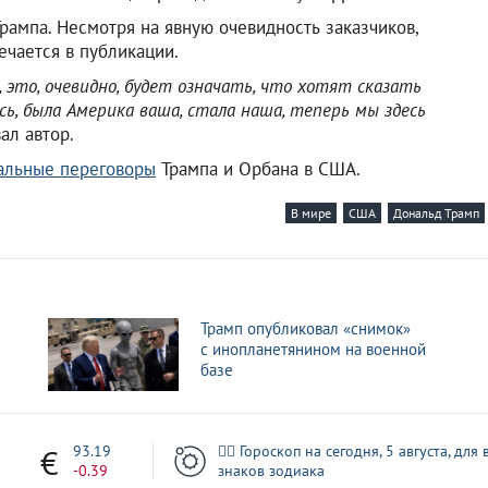
рампа. Несмотря на явную очевидность заказчиков,
ечается в публикации.
 это, очевидно, будет означать, что хотят сказать
ась, была Америка ваша, стала наша, теперь мы здесь
л автор.
альные переговоры
Трампа и Орбана в США.
В мире
США
Дональд Трамп
Трамп опубликовал «снимок»
с инопланетянином на военной
базе
3
93.19
🧙‍♀ Гороскоп на сегодня, 5 августа, для 
-0.39
знаков зодиака