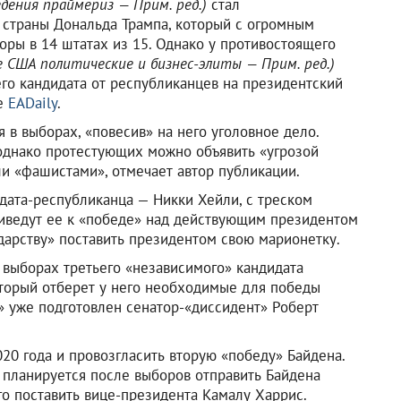
едения праймериз — Прим. ред.)
стал
страны Дональда Трампа, который с огромным
ры в 14 штатах из 15. Однако у противостоящего
 США политические и бизнес-элиты — Прим. ред.)
его кандидата от республиканцев на президентский
ье
EADaily
.
 в выборах, «повесив» на него уголовное дело.
 однако протестующих можно объявить «угрозой
ли «фашистами», отмечает автор публикации.
дата-республиканца — Никки Хейли, с треском
риведут ее к «победе» над действующим президентом
ударству» поставить президентом свою марионетку.
 выборах третьего «независимого» кандидата
оторый отберет у него необходимые для победы
» уже подготовлен сенатор-«диссидент» Роберт
20 года и провозгласить вторую «победу» Байдена.
и планируется после выборов отправить Байдена
его поставить вице-президента Камалу Харрис.