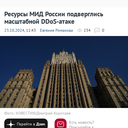
Ресурсы МИД России подверглись
масштабной DDoS-атаке
23.10.2024
, 11:43
Евгения Романова
234
0
Фото: ИЗВЕСТИЯ/Дмитрий Коротаев
Есть новость?
Перейти в
Дзен
Присылайте »