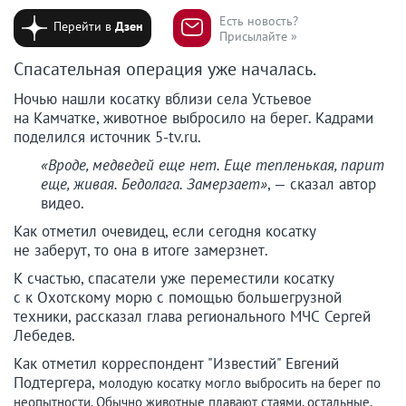
Есть новость?
Перейти в
Дзен
Присылайте »
Спасательная операция уже началась.
Ночью нашли косатку вблизи села Устьевое
на Камчатке, животное выбросило на берег. Кадрами
поделился источник 5-tv.ru.
«Вроде, медведей еще нет. Еще тепленькая, парит
еще, живая. Бедолага. Замерзает»
, — сказал автор
видео.
Как отметил очевидец, если сегодня косатку
не заберут, то она в итоге замерзнет.
К счастью, спасатели уже переместили косатку
с к Охотскому морю с помощью большегрузной
техники, рассказал глава регионального МЧС Сергей
Лебедев.
Как отметил корреспондент "Известий" Евгений
Подтергера,
молодую косатку могло выбросить на берег по
неопытности. Обычно животные плавают стаями, остальные,