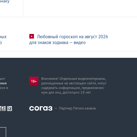
знаку
ных
Любовный гороскоп на август 2026
о
для знаков зодиака — видео
мым
Внимание! Отдельные видеоматериалы,
ения
размещенные на настоящем сайте, могут
юся в
содержать информацию, предназначен­
ную для лиц, достигших 18 лет.
—
Партнер Пятого канала