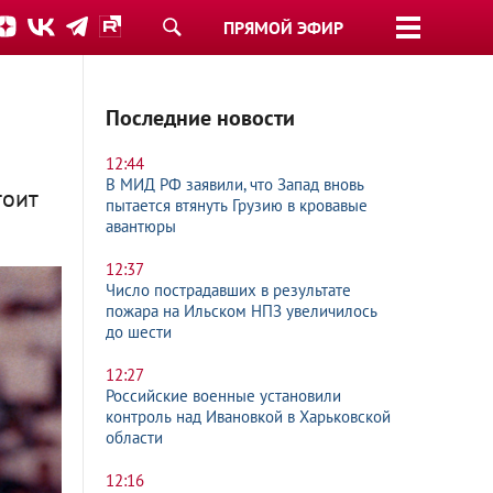
ПРЯМОЙ ЭФИР
Последние новости
12:44
В МИД РФ заявили, что Запад вновь
тоит
пытается втянуть Грузию в кровавые
авантюры
12:37
Число пострадавших в результате
пожара на Ильском НПЗ увеличилось
до шести
12:27
Российские военные установили
контроль над Ивановкой в Харьковской
области
12:16