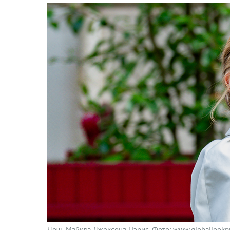
Дочь Майкла Джексона Пэрис. Фото: www.globallookpr