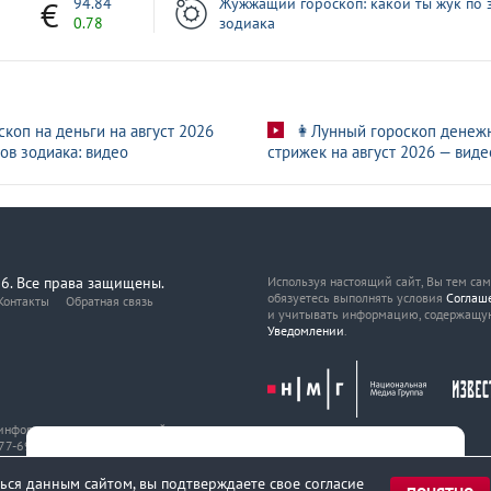
7
94.84
Жужжащий гороскоп: какой ты жук по 
0.78
зодиака
скоп на деньги на август 2026
👩Лунный гороскоп денеж
ов зодиака: видео
стрижек на август 2026 — виде
6. Все права защищены.
Используя настоящий сайт, Вы тем са
обязуетесь выполнять условия
Соглаш
Контакты
Обратная связь
и учитывать информацию, содержащу
Уведомлении
.
, информационных технологий
7-69216 от 29 марта 2017 года.
ься данным сайтом, вы подтверждаете свое согласие