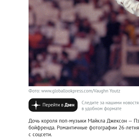
Фото: www.globallookpress.com/Vaughn Youtz
Следите за нашими новост
Перейти в
Дзен
в удобном формате
Дочь короля поп-музыки Майкла Джексон — Пэ
бойфренда. Романтичные фотографии 26-летня
с соцсети.