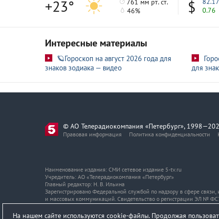
+23°
82.1
761 мм рт. ст.
0.76
46%
Интересные материалы
🪐Гороскоп на август 2026 года для
Горо
знаков зодиака — видео
для знак
© АО Телерадиокомпания «Петербург», 1998—202
Правовая информация
Политика конфиденциальности
Наименование издания: СМИ сетевое издание 5-tv.ru
Учредитель: АО «Телерадиокомпания «Петербург»
Главный редактор: Н. В. Ильина
Зарегистрировано Федеральной службой по надзору в сфере связи
и массовых коммуникаций. Свидетельство о регистрации ЭЛ № ФС7
Адрес и телефон редакции
На нашем сайте используются cookie-файлы. Продолжая пользоват