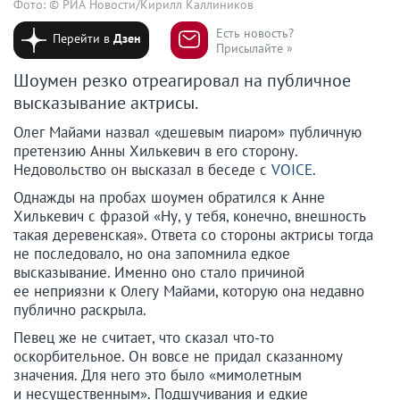
Фото: © РИА Новости/Кирилл Каллиников
Есть новость?
Перейти в
Дзен
Присылайте »
Шоумен резко отреагировал на публичное
высказывание актрисы.
Олег Майами назвал «дешевым пиаром» публичную
претензию Анны Хилькевич в его сторону.
Недовольство он высказал в беседе с
VOICE
.
Однажды на пробах шоумен обратился к Анне
Хилькевич с фразой «Ну, у тебя, конечно, внешность
такая деревенская». Ответа со стороны актрисы тогда
не последовало, но она запомнила едкое
высказывание. Именно оно стало причиной
ее неприязни к Олегу Майами, которую она недавно
публично раскрыла.
Певец же не считает, что сказал что-то
оскорбительное. Он вовсе не придал сказанному
значения. Для него это было «мимолетным
и несущественным». Подшучивания и едкие