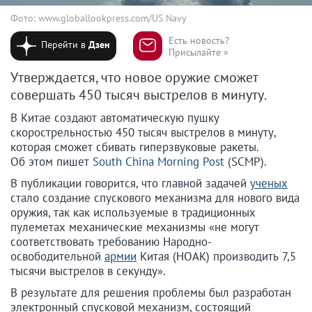
Фото: www.globallookpress.com/US Navy
Есть новость?
Перейти в
Дзен
Присылайте »
Утверждается, что новое оружие сможет
совершать 450 тысяч выстрелов в минуту.
В Китае создают автоматическую пушку
скорострельностью 450 тысяч выстрелов в минуту,
которая сможет сбивать гиперзвуковые ракеты.
Об этом пишет
South China Morning Post
(SCMP).
В публикации говорится, что главной задачей
ученых
стало создание спускового механизма для нового вида
оружия, так как используемые в традиционных
пулеметах механические механизмы «не могут
соответствовать требованию Народно-
освободительной
армии
Китая (НОАК) производить 7,5
тысячи выстрелов в секунду».
В результате для решения проблемы был разработан
электронный спусковой механизм, состоящий