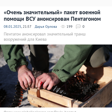
«Очень значительный» пакет военной
помощи ВСУ анонсирован Пентагоном
08.01.2025
, 21:57
Дарья Орлова
199
0
Пентагон анонсировал значительный транш
вооружений для Киева
Фото: www.globallookpress.com/Pavlo_bagmut