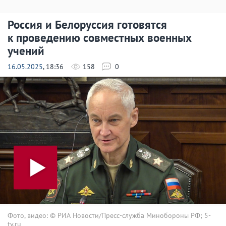
Россия и Белоруссия готовятся
к проведению совместных военных
учений
16.05.2025
, 18:36
158
0
Фото, видео: © РИА Новости/Пресс-служба Минобороны РФ; 5-
tv.ru