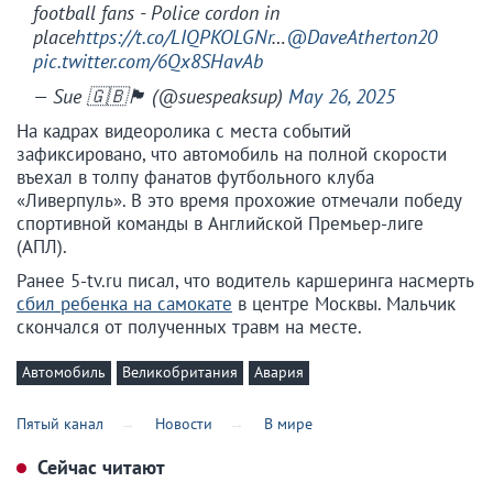
football fans - Police cordon in
place
https://t.co/LIQPKOLGNr
…
@DaveAtherton20
pic.twitter.com/6Qx8SHavAb
— Sue 🇬🇧🏴󠁧󠁢󠁥󠁮󠁧󠁿 (@suespeaksup)
May 26, 2025
На кадрах видеоролика с места событий
зафиксировано, что автомобиль на полной скорости
въехал в толпу фанатов футбольного клуба
«Ливерпуль». В это время прохожие отмечали победу
спортивной команды в Английской Премьер-лиге
(АПЛ).
Ранее 5-tv.ru писал, что водитель каршеринга насмерть
сбил ребенка на самокате
в центре Москвы. Мальчик
скончался от полученных травм на месте.
Автомобиль
Великобритания
Авария
Пятый канал
Новости
В мире
Сейчас читают