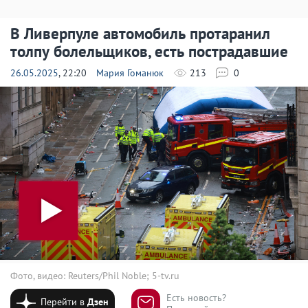
В Ливерпуле автомобиль протаранил
толпу болельщиков, есть пострадавшие
26.05.2025
, 22:20
Мария Гоманюк
213
0
Фото, видео: Reuters/Phil Noble; 5-tv.ru
Есть новость?
Перейти в
Дзен