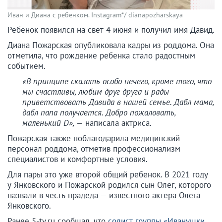
Иван и Диана с ребенком.
Instagram*/ dianapozharskaya
Ребенок появился на свет 4 июня и получил имя Давид.
Диана Пожарская опубликовала кадры из роддома. Она
отметила, что рождение ребенка стало радостным
событием.
«В принципе сказать особо нечего, кроме того, что
мы счастливы, любим друг друга и рады
приветствовать Давида в нашей семье. Дабл мама,
дабл папа получается. Добро пожаловать,
маленький D»,
— написала актриса.
Пожарская также поблагодарила медицинский
персонал роддома, отметив профессионализм
специалистов и комфортные условия.
Для пары это уже второй общий ребенок. В 2021 году
у Янковского и Пожарской родился сын Олег, которого
назвали в честь прадеда — известного актера Олега
Янковского.
Ранее 5-tv.ru сообщал, что
солист группы «Иванушки