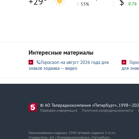
+29°
0.76
53%
Интересные материалы
🪐Гороскоп на август 2026 года для
Горо
знаков зодиака — видео
для знак
© АО Телерадиокомпания «Петербург», 1998—202
Правовая информация
Политика конфиденциальности
Наименование издания: СМИ сетевое издание 5-tv.ru
Учредитель: АО «Телерадиокомпания «Петербург»