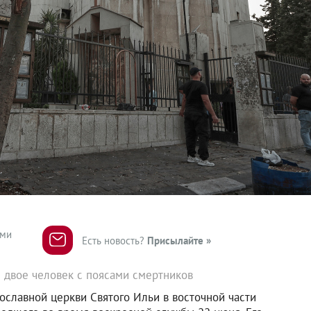
ями
Есть новость?
Присылайте »
 двое человек с поясами смертников
славной церкви Святого Ильи в восточной части