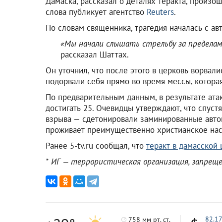
Дамаска, рассказал о деталях теракта, произо
слова публикует агентство
Reuters
.
По словам священника, трагедия началась с ав
«Мы начали слышать стрельбу за пределам
рассказал Шаттах.
Он уточнил, что после этого в церковь ворвал
подорвали себя прямо во время мессы, котора
По предварительным данным, в результате ата
достигать 25. Очевидцы утверждают, что спуст
взрыва — сдетонировали заминированные автом
проживает преимущественно христианское нас
Ранее 5-tv.ru сообщал, что
теракт в дамасской 
* ИГ — террористическая организация, запрещ
82.1
758 мм рт. ст.