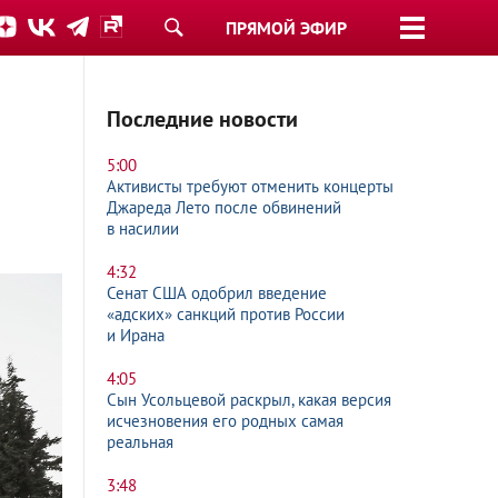
ПРЯМОЙ ЭФИР
Последние новости
5:00
Активисты требуют отменить концерты
Джареда Лето после обвинений
в насилии
4:32
Сенат США одобрил введение
«адских» санкций против России
и Ирана
4:05
Сын Усольцевой раскрыл, какая версия
исчезновения его родных самая
реальная
3:48