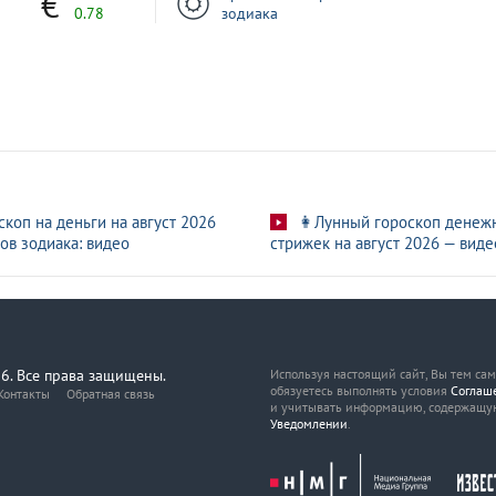
0.78
зодиака
скоп на деньги на август 2026
👩Лунный гороскоп денеж
ов зодиака: видео
стрижек на август 2026 — виде
6. Все права защищены.
Используя настоящий сайт, Вы тем са
обязуетесь выполнять условия
Соглаш
Контакты
Обратная связь
и учитывать информацию, содержащу
Уведомлении
.