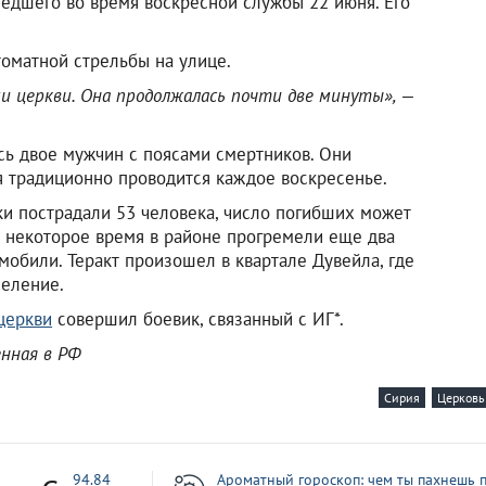
шедшего во время воскресной службы 22 июня. Его
томатной стрельбы на улице.
и церкви. Она продолжалась почти две минуты»,
—
ись двое мужчин с поясами смертников. Они
я традиционно проводится каждое воскресенье.
ки пострадали 53 человека, число погибших может
я некоторое время в районе прогремели еще два
обили. Теракт произошел в квартале Дувейла, где
еление.
церкви
совершил боевик, связанный с ИГ*.
енная в РФ
Сирия
Церковь
7
94.84
Ароматный гороскоп: чем ты пахнешь п