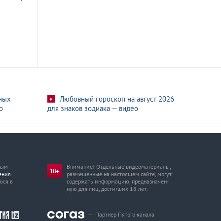
ных
Любовный гороскоп на август 2026
о
для знаков зодиака — видео
мым
Внимание! Отдельные видеоматериалы,
ения
размещенные на настоящем сайте, могут
юся в
содержать информацию, предназначен­
ную для лиц, достигших 18 лет.
—
Партнер Пятого канала