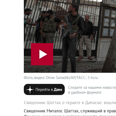
Фото, видео: Omar Sanadiki/AP/ТАСС; 5-tv.ru
Следите за нашими новост
Перейти в
Дзен
в удобном формате
Священник Шаттах о теракте в Дамаске: вошли
Священник Миталос Шаттах, служивший в право