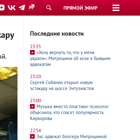
ПРЯМОЙ ЭФИР
жару
Последние новости
23:35
«Хочу вернуть то, что у меня
ой.
украли»: Митрошина об иске к бывшим
адвокатам
23:10
Сергей Собянин открыл новую
эстакаду на шоссе Энтузиастов
23:00
Музыка вместо пластики: психолог
объяснила, что спасет популярность
Киркорова
22:54
Экс-адвокат блогера Митрошиной