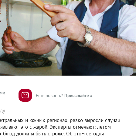
ями
Есть новость?
Присылайте »
оду
нтральных и южных регионах, резко выросли случаи
вязывают это с жарой. Эксперты отмечают: летом
х блюд должны быть строже. Об этом сегодня