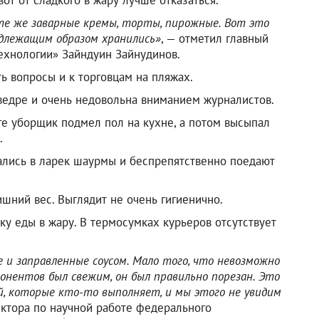
 те же заварные кремы, торты, пирожные. Вот это
надлежащим образом хранились»
, — отметил главный
ехнологии» Зайндуин Зайнудинов.
ь вопросы и к торговцам на пляжах.
ведре и очень недовольна вниманием журналистов.
ге уборщик подмел пол на кухне, а потом высыпал
.
ались в ларек шаурмы и беспрепятственно поедают
ишний вес. Выглядит не очень гигиенично.
вку еды в жару. В термосумках курьеров отсутствует
 и заправленные соусом. Мало того, что невозможно
онентов был свежим, он был правильно порезан. Это
й, которые кто-то выполняет, и мы этого не увидим
ектора по научной работе федерального