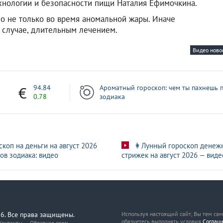
ехнологии и безопасности пищи Наталия Ефимочкина.
но не только во время аномальной жары. Иначе
 случае, длительным лечением.
Видео ново
7
94.84
Ароматный гороскоп: чем ты пахнешь п
0.78
зодиака
скоп на деньги на август 2026
👩Лунный гороскоп денеж
ов зодиака: видео
стрижек на август 2026 — виде
6. Все права защищены.
Используя настоящий сайт, Вы тем са
обязуетесь выполнять условия
Соглаш
Контакты
Обратная связь