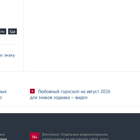
сти
Еда
о знаку
ных
Любовный гороскоп на август 2026
о
для знаков зодиака — видео
мым
Внимание! Отдельные видеоматериалы,
ения
размещенные на настоящем сайте, могут