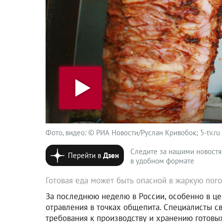
Фото, видео: © РИА Новости/Руслан Кривобок; 5-tv.ru
Следите за нашими новост
Перейти в
Дзен
в удобном формате
Готовая еда может быть опасной в жаркую пог
За последнюю неделю в России, особенно в це
отравления в точках общепита. Специалисты с
требования к производству и хранению готовы