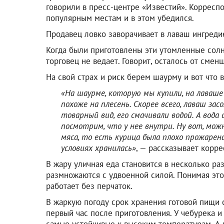
говорили в пресс-центре «Известий». Корресп
популярным местам и в этом убедился.
Продавец ловко заворачивает в лаваш ингреди
Когда были приготовлены эти утомленные солн
торговец не ведает. Говорит, осталось от смен
На свой страх и риск берем шаурму и вот что 
«На шаурме, которую мы купили, на лаваш
похоже на плесень. Скорее всего, лаваш за
товарный вид, его смачивали водой. А вод
посмотрим, что у нее внутри. Ну вот, мож
мяса, то есть курица была плохо прожарена
условиях хранилась»
, — рассказывает корре
В жару уличная еда становится в несколько р
размножаются с удвоенной силой. Понимая это,
работает без перчаток.
В жаркую погоду срок хранения готовой пищи 
первый час после приготовления. У чебурека и
самые устойчивые к высоким температурам. А в