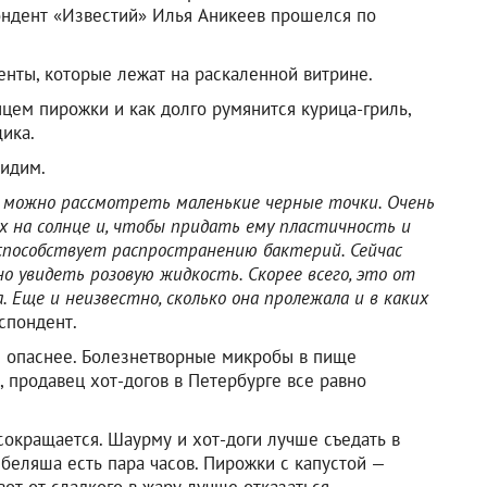
ондент «Известий» Илья Аникеев прошелся по
енты, которые лежат на раскаленной витрине.
цем пирожки и как долго румянится курица-гриль,
щика.
видим.
е можно рассмотреть маленькие черные точки. Очень
сох на солнце и, чтобы придать ему пластичность и
а способствует распространению бактерий. Сейчас
но увидеть розовую жидкость. Скорее всего, это от
. Еще и неизвестно, сколько она пролежала и в каких
спондент.
аз опаснее. Болезнетворные микробы в пище
 продавец хот-догов в Петербурге все равно
сокращается. Шаурму и хот-доги лучше съедать в
 беляша есть пара часов. Пирожки с капустой —
от от сладкого в жару лучше отказаться.