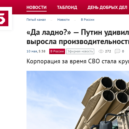
НОВОСТИ
ТАБЛОИД
ДЕНЬ ДОБРЫХ ДЕЛ
Пятый канал
Новости
В России
«Да ладно?» — Путин удивил
выросла производительност
10 мая
, 5:38
В России
Эфирная новость
272
0
Корпорация за время СВО стала кру