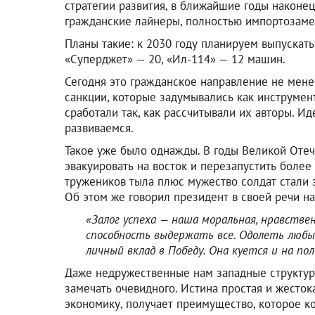
стратегии развития, в ближайшие годы наконе
гражданские лайнеры, полностью импортозам
Планы такие: к 2030 году планируем выпускать
«Суперджет» — 20, «Ил-114» — 12 машин.
Сегодня это гражданское направление не мене
санкции, которые задумывались как инструмен
сработали так, как рассчитывали их авторы. Ид
развиваемся.
Такое уже было однажды. В годы Великой Оте
эвакуировать на восток и перезапустить боле
тружеников тыла плюс мужество солдат стали 
Об этом же говорил президент в своей речи на
«Залог успеха — наша моральная, нравствен
способность выдержать все. Одолеть любы
личный вклад в Победу. Она куется и на поле
Даже недружественные нам западные структуры,
замечать очевидного. Истина простая и жесток
экономику, получает преимущество, которое ко