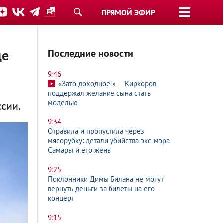
ПРЯМОЙ ЭФИР
де
Последние новости
9:46
«Зато доходное!» — Киркоров
поддержал желание сына стать
моделью
сии.
9:34
Отравила и пропустила через
мясорубку: детали убийства экс-мэра
Самары и его жены
9:25
Поклонники Димы Билана не могут
вернуть деньги за билеты на его
концерт
9:15