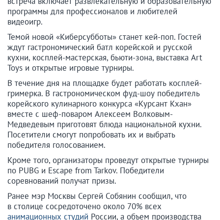
встреча включает развлекательную и образовательную
программы для профессионалов и любителей
видеоигр.
Темой новой «Киберсубботы» станет кей-поп. Гостей
ждут гастрономический батл корейской и русской
кухни, косплей-мастерская, бьюти-зона, выставка Art
Toys и открытые игровые турниры.
В течение дня на площадке будет работать косплей-
гримерка. В гастрономическом фуд-шоу победитель
корейского кулинарного конкурса «Курсант Кхан»
вместе с шеф-поваром Алексеем Волковым-
Медведевым приготовят блюда национальной кухни.
Посетители смогут попробовать их и выбрать
победителя голосованием.
Кроме того, организаторы проведут открытые турниры
по PUBG и Escape from Tarkov. Победители
соревнований получат призы.
Ранее мэр Москвы Сергей Собянин сообщил, что
в столице сосредоточено около 70% всех
анимационных студий
России, а объем производства