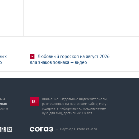
ных
Любовный гороскоп на август 2026
о
для знаков зодиака — видео
мым
Внимание! Отдельные видеоматериалы,
ения
размещенные на настоящем сайте, могут
юся в
содержать информацию, предназначен­
ную для лиц, достигших 18 лет.
—
Партнер Пятого канала