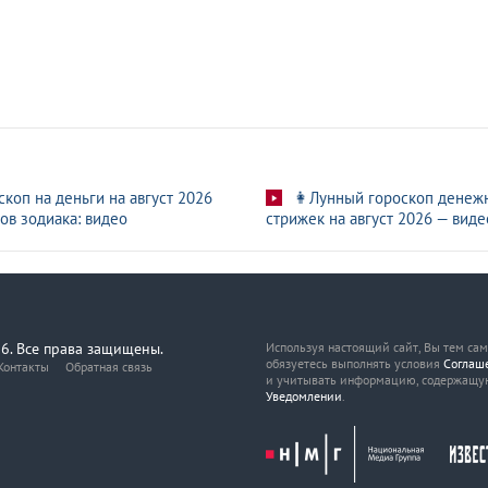
скоп на деньги на август 2026
👩Лунный гороскоп денеж
ов зодиака: видео
стрижек на август 2026 — виде
6. Все права защищены.
Используя настоящий сайт, Вы тем са
обязуетесь выполнять условия
Соглаш
Контакты
Обратная связь
и учитывать информацию, содержащу
Уведомлении
.