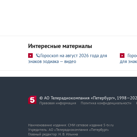
Интересные материалы
🪐Гороскоп на август 2026 года для
Горо
знаков зодиака — видео
для знак
© АО Телерадиокомпания «Петербург», 1998—202
Правовая информация
Политика конфиденциальности
Наименование издания: СМИ сетевое издание 5-tv.ru
Учредитель: АО «Телерадиокомпания «Петербург»
Главный редактор: Н. В. Ильина