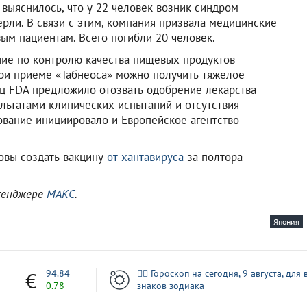
 выяснилось, что у 22 человек возник синдром
рли. В связи с этим, компания призвала медицинские
ым пациентам. Всего погибли 20 человек.
ние по контролю качества пищевых продуктов
 при приеме «Табнеоса» можно получить тяжелое
яц FDA предложило отозвать одобрение лекарства
льтатами клинических испытаний и отсутствия
ование инициировало и Европейское агентство
товы создать вакцину
от хантавируса
за полтора
ссенджере
МАКС
.
Япония
7
94.84
🧙‍♀ Гороскоп на сегодня, 9 августа, для 
0.78
знаков зодиака