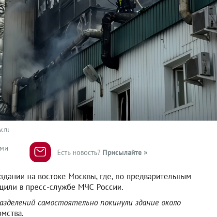
.ru
ями
Есть новость?
Присылайте »
дании на востоке Москвы, где, по предварительным
щили в пресс-службе МЧС России.
зделений самостоятельно покинули здание около
омства.