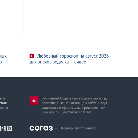
ных
Любовный гороскоп на август 2026
о
для знаков зодиака — видео
мым
Внимание! Отдельные видеоматериалы,
ения
размещенные на настоящем сайте, могут
юся в
содержать информацию, предназначен­
ную для лиц, достигших 18 лет.
—
Партнер Пятого канала