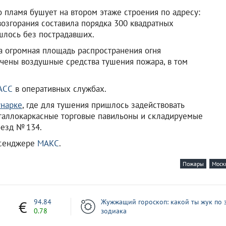
 пламя бушует на втором этаже строения по адресу:
возгорания составила порядка 300 квадратных
шлось без пострадавших.
а огромная площадь распространения огня
чены воздушные средства тушения пожара, в том
АСС
в оперативных службах.
унарке
, где для тушения пришлось задействовать
еталлокаркасные торговые павильоны и складируемые
езд № 134.
ссенджере
МАКС
.
Пожары
Моск
7
94.84
Жужжащий гороскоп: какой ты жук по 
0.78
зодиака