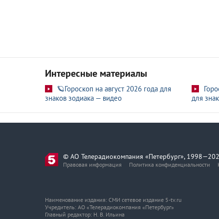
Интересные материалы
🪐Гороскоп на август 2026 года для
Горо
знаков зодиака — видео
для знак
© АО Телерадиокомпания «Петербург», 1998—202
Правовая информация
Политика конфиденциальности
Наименование издания: СМИ сетевое издание 5-tv.ru
Учредитель: АО «Телерадиокомпания «Петербург»
Главный редактор: Н. В. Ильина