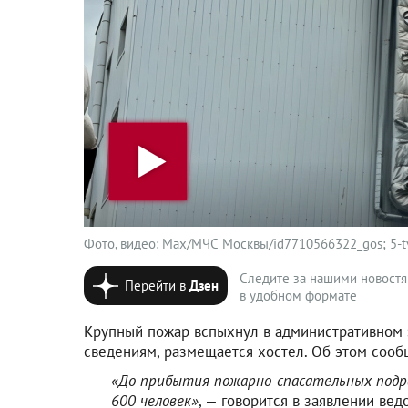
Фото, видео: Max/МЧС Москвы/id7710566322_gos; 5-tv
Следите за нашими новост
Перейти в
Дзен
в удобном формате
Крупный пожар вспыхнул в административном з
сведениям, размещается хостел. Об этом сооб
«До прибытия пожарно-спасательных подра
600 человек»
, — говорится в заявлении вед