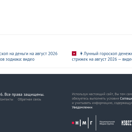
скоп на деньги на август 2026
👩Лунный гороскоп денеж
ов зодиака: видео
стрижек на август 2026 — виде
6. Все права защищены.
Используя настоящий сайт, Вы тем са
обязуетесь выполнять условия
Соглаш
Контакты
Обратная связь
и учитывать информацию, содержащу
Уведомлении
.