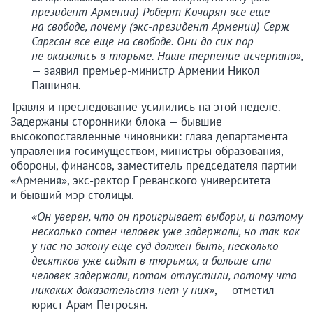
президент Армении) Роберт Кочарян все еще
на свободе, почему (экс-президент Армении) Серж
Саргсян все еще на свободе. Они до сих пор
не оказались в тюрьме. Наше терпение исчерпано»,
— заявил премьер-министр Армении Никол
Пашинян.
Травля и преследование усилились на этой неделе.
Задержаны сторонники блока — бывшие
высокопоставленные чиновники: глава департамента
управления госимуществом, министры образования,
обороны, финансов, заместитель председателя партии
«Армения», экс-ректор Ереванского университета
и бывший мэр столицы.
«Он уверен, что он проигрывает выборы, и поэтому
несколько сотен человек уже задержали, но так как
у нас по закону еще суд должен быть, несколько
десятков уже сидят в тюрьмах, а больше ста
человек задержали, потом отпустили, потому что
никаких доказательств нет у них»
, — отметил
юрист Арам Петросян.