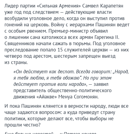
Лидер партии «Сильная Армения» Самвел Карапетян
уже год под следствием — действующие власти
возбудили уголовное дело, когда он выступил против
гонений на церковь. Войну с иерархами Пашинян ведет
с особым рвением. Премьер-министр объявил
о лишении сана католикоса всех армян Гарегина II.
Священников начали сажать в тюрьмы. Под уголовное
преследование попало 15 служителей церкви — из них
четверо под арестом, шестерым запрещен выезд
из страны.
«Он действует как деспот. Всегда говорит: „Народ,
я тебя люблю, я тебя обожаю“. Но при этом
действует против воли народа»
, — заявил
представитель общественно-политического
движения «Айакве» Менуа Согомонян.
И пока Пашинян клянется в верности народу, люди все
чаще задаются вопросом: а куда приведут страну
политики, которые делают все, чтобы выборы не
прошли честно?