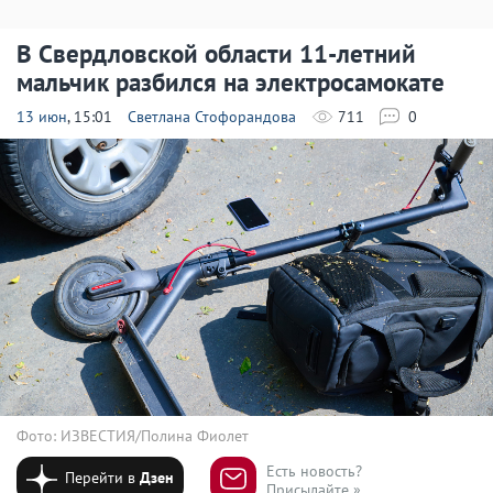
В Свердловской области 11-летний
мальчик разбился на электросамокате
13 июн
, 15:01
Светлана Стофорандова
711
0
Фото: ИЗВЕСТИЯ/Полина Фиолет
Есть новость?
Перейти в
Дзен
Присылайте »