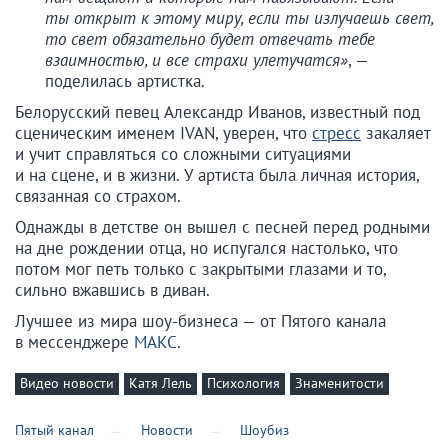
ты открыт к этому миру, если ты излучаешь свет,
то свет обязательно будет отвечать тебе
взаимностью, и все страхи улетучатся»
, —
поделилась артистка.
Белорусский певец Александр Иванов, известный под
сценическим именем IVAN, уверен, что
стресс
закаляет
и учит справляться со сложными ситуациями
и на сцене, и в жизни. У артиста была личная история,
связанная со страхом.
Однажды в детстве он вышел с песней перед родными
на дне рождении отца, но испугался настолько, что
потом мог петь только с закрытыми глазами и то,
сильно вжавшись в диван.
Лучшее из мира шоу-бизнеса — от Пятого канала
в мессенджере
МАКС
.
Видео новости
Катя Лель
Психология
Знаменитости
Пятый канал
Новости
Шоубиз