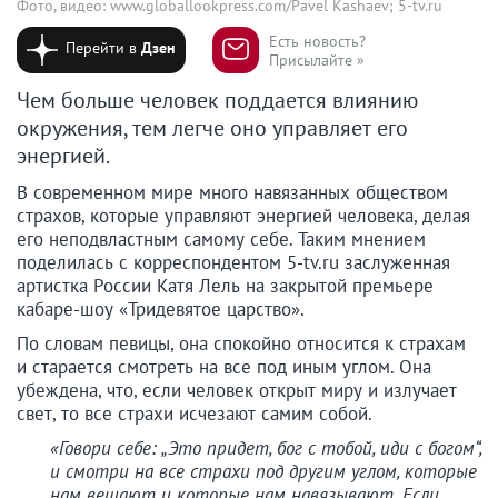
Фото, видео: www.globallookpress.com/Pavel Kashaev; 5-tv.ru
Есть новость?
Перейти в
Дзен
Присылайте »
Чем больше человек поддается влиянию
окружения, тем легче оно управляет его
энергией.
В современном мире много навязанных обществом
страхов, которые управляют энергией человека, делая
его неподвластным самому себе. Таким мнением
поделилась с корреспондентом 5-tv.ru заслуженная
артистка России Катя Лель на закрытой премьере
кабаре-шоу «Тридевятое царство».
По словам певицы, она спокойно относится к страхам
и старается смотреть на все под иным углом. Она
убеждена, что, если человек открыт миру и излучает
свет, то все страхи исчезают самим собой.
«Говори себе: „Это придет, бог с тобой, иди с богом“,
и смотри на все страхи под другим углом, которые
нам вещают и которые нам навязывают. Если