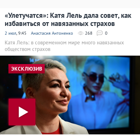
«Улетучатся»: Катя Лель дала совет, как
избавиться от навязанных страхов
2 июл
, 9:45
Анастасия Антоненко
268
0
Катя Лель: в современном мире много навязанных
обществом страхов
ЭКСКЛЮЗИВ