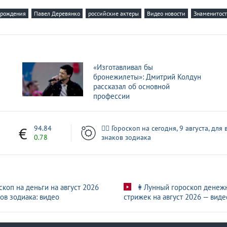
 рождения
Павел Деревянко
российские актеры
Видео новости
Знаменитос
«Изготавливал бы
бронежилеты»: Дмитрий Колдун
рассказал об основной
профессии
7
94.84
🧙‍♀ Гороскоп на сегодня, 9 августа, для 
0.78
знаков зодиака
скоп на деньги на август 2026
👩Лунный гороскоп денеж
ов зодиака: видео
стрижек на август 2026 — виде