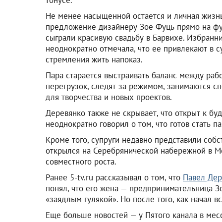
Не менее насыщенной остается и личная жизнь
предложение дизайнеру Зое Фуць прямо на фу
сыграли красивую свадьбу в Барвихе. Избранни
неоднократно отмечала, что ее привлекают в с
стремления жить напоказ.
Пара старается выстраивать баланс между раб
перегрузок, следят за режимом, занимаются сп
для творчества и новых проектов.
Деревянко также не скрывает, что открыт к бу
неоднократно говорил о том, что готов стать п
Кроме того, супруги недавно представили соб
открылся на Серебрянической набережной в Мо
совместного роста.
Ранее 5-tv.ru рассказывал о том, что
Павел Дер
понял, что его жена — предпринимательница Зо
«заядлым гулякой». Но после того, как начал в
Еще больше новостей — у Пятого канала в ме