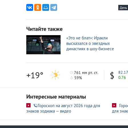
День
Читайте также
«Это не блат»: Иракли
высказался о звездных
династиях в шоу-бизнесе
+19°
82.1
761 мм рт. ст.
0.76
59%
Интересные материалы
🪐Гороскоп на август 2026 года для
Горо
знаков зодиака — видео
для знак