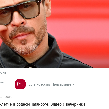
v.ru
ями
Есть новость?
Присылайте »
ганроге
-летие в родном Таганроге. Видео с вечеринки