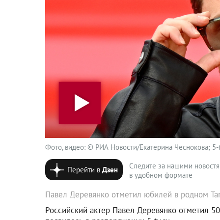
Фото, видео: © РИА Новости/Екатерина Чеснокова; 5-t
Следите за нашими новост
Перейти в
Дзен
в удобном формате
Павел Деревянко отметил юбилей в родном Та
Российский актер Павел Деревянко отметил 50