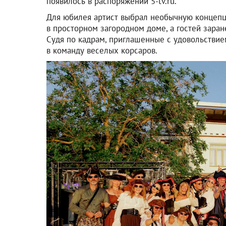
появилось в распоряжении 5-tv.ru.
Для юбилея артист выбрал необычную концепц
в просторном загородном доме, а гостей зара
Судя по кадрам, приглашенные с удовольствие
в команду веселых корсаров.