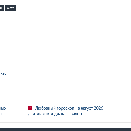
ти
Фото
всех
ных
Любовный гороскоп на август 2026
о
для знаков зодиака — видео