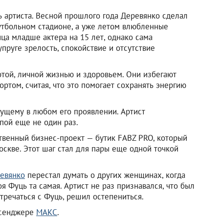
 артиста. Весной прошлого года Деревянко сделал
тбольном стадионе, а уже летом влюбленные
ца младше актера на 15 лет, однако сама
упруге зрелость, спокойствие и отсутствие
отой, личной жизнью и здоровьем. Они избегают
ортом, считая, что это помогает сохранять энергию
дущему в любом его проявлении. Артист
апой еще не один раз.
ственный бизнес-проект — бутик FABZ PRO, который
скве. Этот шаг стал для пары еще одной точкой
евянко
перестал думать о других женщинах, когда
я Фуць та самая. Артист не раз признавался, что был
стречаться с Фуць, решил остепениться.
ссенджере
МАКС
.