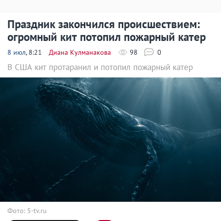
Праздник закончился происшествием:
огромный кит потопил пожарный катер
8 июл
, 8:21
Диана Кулманакова
98
0
В США кит протаранил и потопил пожарный катер
Фото: 5-tv.ru