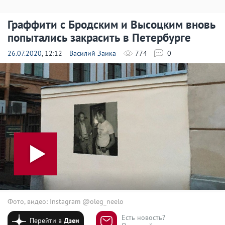
Граффити с Бродским и Высоцким вновь
попытались закрасить в Петербурге
26.07.2020
, 12:12
Василий Заика
774
0
Фото, видео: Instagram @oleg_neelo
Есть новость?
Перейти в
Дзен