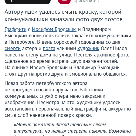
Присылайте »
Автору идеи удалось смыть краску, которой
коммунальщики замазали фото двух поэтов.
Граффити
с
Иосифом Бродским
и Владимиром
Высоцким вновь попытались закрасить коммунальщики
в Петербурге. В день сороковой годовщины со дня
смерти
актера и
поэта
уличный
художник
Олег Нилов
нанес на стену дома на улице Пестеля архивное фото,
сделанное во время встречи двух знаменитостей.
На снимке Иосиф Бродский и Владимир Высоцкий
стоят друг напротив друга и эмоционально общаются.
Новая работа петербургского автора
не просуществовало пару часов. Работники
коммунальных служб оперативно закрасили
изображение. Несмотря на это, художнику удалось
восстановить первоначальный вид граффити, аккуратно
смыв слой нанесенной поверх краски.
«
Можно замазать фасад толстым слоем
штукатурки, но нельзя стереть память. Возможно,