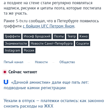
а позднее на стене стали регулярно появляться
надписи, рисунки и цитаты поэта, которые постигала
та же участь.
Ранее 5-tv.ru сообщал, что в Петербурге появилось
граффити
с бойцом UFC Петром Яном
.
Граффити
Иосиф Бродский
Поэты
Театр
Кино
Знаменитости
Новости Санкт-Петербурга
Соцсети
Instagram
Россия
Пятый канал
Новости
Общество
Сейчас читают
«Дачной амнистии» дали еще пять лет:
подводные камни регистрации
Уехали в отпуск — платежки остались: как законно
снизить расходы на ЖКХ