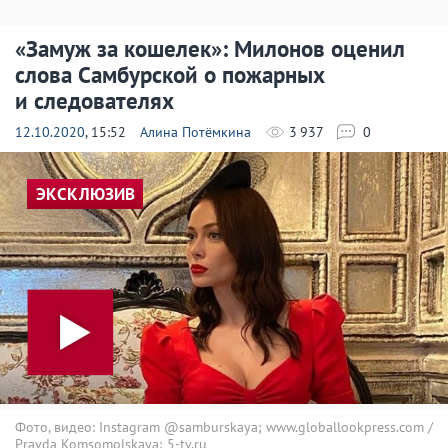
«Замуж за кошелек»: Милонов оценил
слова Самбурской о пожарных
и следователях
12.10.2020
, 15:52
Алина Потёмкина
3 937
0
ЭКСКЛЮЗИВ
Фото, видео: Instagram @samburskaya; www.globallookpress.com /
Pravda Komsomolskaya; 5-tv.ru