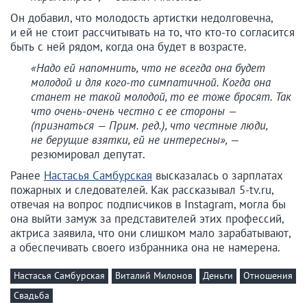
Он добавил, что молодость артистки недолговечна,
и ей не стоит рассчитывать на то, что кто-то согласится
быть с ней рядом, когда она будет в возрасте.
«Надо ей напомнить, что не всегда она будет
молодой и для кого-то симпатичной. Когда она
станет не такой молодой, то ее тоже бросят. Так
что очень-очень честно с ее стороны —
(признаться — Прим. ред.), что честные люди,
не берущие взятки, ей не интересны»,
—
резюмировал депутат.
Ранее
Настасья Самбурская
высказалась о зарплатах
пожарных и следователей. Как рассказывал 5-tv.ru,
отвечая на вопрос подписчиков в Instagram, могла бы
она выйти замуж за представителей этих профессий,
актриса заявила, что они слишком мало зарабатывают,
а обеспечивать своего избранника она не намерена.
Настасья Самбурская
Виталий Милонов
Деньги
Отношения
Свадьба