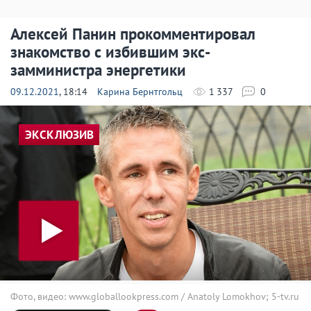
Алексей Панин прокомментировал
знакомство с избившим экс-
замминистра энергетики
09.12.2021
, 18:14
Карина Бернтгольц
1 337
0
ЭКСКЛЮЗИВ
Фото, видео: www.globallookpress.com / Anatoly Lomokhov; 5-tv.ru