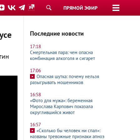
ПРЯМОЙ ЭФИР
усе
Последние новости
17:18
Смертельная пара: чем опасна
тин
комбинация алкоголя и сигарет
17:06
Опасная шутка: почему нельзя
разыгрывать мошенников
16:58
«Фото для мужа»: беременная
Мирослава Карпович показала
округлившийся живот
16:57
«Сколько бы человек ни спал»:
названы тревожные признаки апноэ