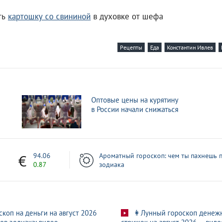
ить
картошку со свининой
в духовке от шефа
Рецепты
Еда
Константин Ивлев
Оптовые цены на курятину
в России начали снижаться
1
94.06
Ароматный гороскоп: чем ты пахнешь п
0.87
зодиака
скоп на деньги на август 2026
👩Лунный гороскоп денеж