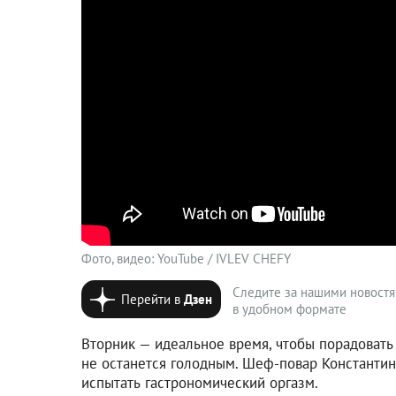
Фото, видео: YouTube / IVLEV CHEFY
Следите за нашими новост
Перейти в
Дзен
в удобном формате
Вторник — идеальное время, чтобы порадовать
не останется голодным. Шеф-повар Константи
испытать гастрономический оргазм.