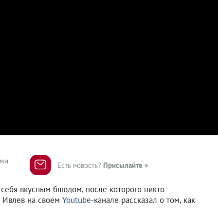
ями
Есть новость?
Присылайте »
 себя вкусным блюдом, после которого никто
н Ивлев на своем
Youtube
-канале рассказал о том, как