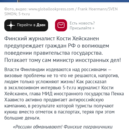
Фото, видео: www.globallookpress.com / Frank Hoermann/SVEN
SIMON; 5-tv.ru
Есть новость?
Перейти в
Дзен
Присылайте »
Финский журналист Кости Хейсканен
предупреждает граждан РФ о вопиющем
поведении правительства государства.
Потакает тому сам министр иностранных дел!
Власти Финляндии издеваются над россиянами —
визовые проблемы не то что не решаются, напротив,
людям только усложняют жизнь! Как рассказал
в эксклюзивном интервью 5-tv.ru журналист Кости
Хейсканен, глава МИД иностранного государства Пекка
Хаависто активно продвигает антироссийскую
кампанию, в результате которой туристы получают
кукиш вместо отметок в паспортах, теряя при этом
большие деньги.
«Россиян обманывают! Финские пограничники