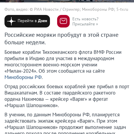
Фото, видео: © РИА Новости / Стрингер; Минобороны РФ; 5-tv.ru
Есть новость?
Перейти в
Дзен
Присылайте »
Российские моряки пробудут в этой стране
больше недели.
Боевые корабли Тихоокеанского флота ВМФ России
прибыли в Индию для участия в международном
многостороннем военно-морском учении
«Милан-2024». Об этом сообщается на сайте
Минобороны РФ
.
Отряд российских боевых кораблей уже прибыл в порт
Вишахапатнам. В составе гвардейского ракетного
ордена Нахимова — крейсер «Варяг» и фрегат
«Маршал Шапошников».
В учении, по данным Минобороны РФ, планируется
задействовать экипаж крейсера «Варяг». При этом
«Маршал Шапошников» продолжит выполнение задач
дальнего похода после пополнения корабельных