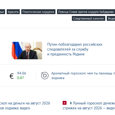
рга Тимура Хайдарова нагрянет проверка
вье
Красота
Пластическая хирургия
Певица Слава против хирурга Хайдарова
почему ликвидировал свою клинику
Следственный комитет
Виде
илиппа Киркорова напугал поклонников
нская перешла дорогу
Путин поблагодарил российских
лучилось с певицей Славой
следователей за службу
и преданность Родине
 что скрывается за скандальными операциями Хайдарова
1
94.06
Ароматный гороскоп: чем ты пахнешь п
0.87
зодиака
скоп на деньги на август 2026
👩Лунный гороскоп денеж
ов зодиака: видео
стрижек на август 2026 — виде