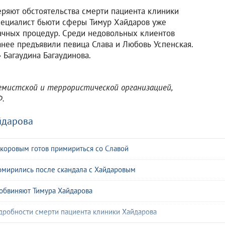
ряют обстоятельства смерти пациента клиники
Специалист бьюти сферы Тимур Хайдаров уже
дачных процедур. Среди недовольных клиентов
анее предъявили певица Слава и Любовь Успенская.
 Багаудина Багаудинова.
емистской и террористической организацией,
Ф.
йдарова
ркоровым готов примириться со Славой
помирились после скандала с Хайдаровым
 обвиняют Тимура Хайдарова
одробности смерти пациента клиники Хайдарова