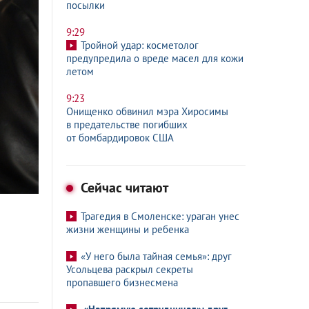
посылки
9:29
Тройной удар: косметолог
предупредила о вреде масел для кожи
летом
9:23
Онищенко обвинил мэра Хиросимы
в предательстве погибших
от бомбардировок США
Сейчас читают
Трагедия в Смоленске: ураган унес
жизни женщины и ребенка
«У него была тайная семья»: друг
Усольцева раскрыл секреты
пропавшего бизнесмена