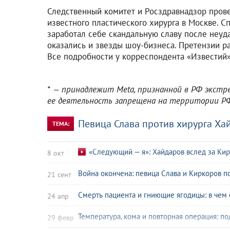
Следственный комитет и Росздравнадзор прове
известного пластического хирурга в Москве. 
заработал себе скандальную славу после неу
оказались и звезды шоу-бизнеса. Претензии р
Все подробности у корреспондента «Известий»
* — принадлежит Meta, признанной в РФ экстр
ее деятельность запрещена на территории Р
Певица Слава против хирурга Ха
ТЕМА:
«Следующий — я»: Хайдаров вслед за Ки
8 окт
Война окончена: певица Слава и Киркоров 
21 сент
Смерть пациента и гниющие ягодицы: в чем
24 апр
Температура, кома и повторная операция: п
29 февр