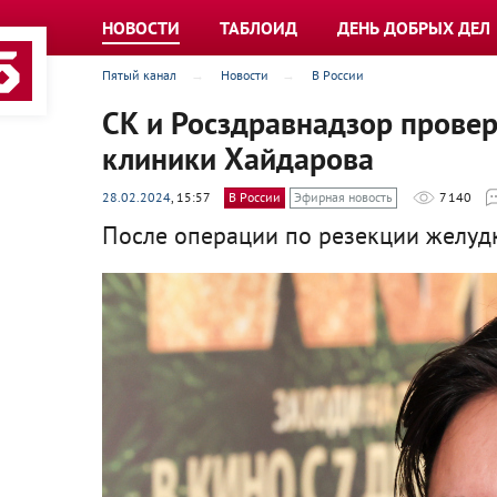
НОВОСТИ
ТАБЛОИД
ДЕНЬ ДОБРЫХ ДЕЛ
Пятый канал
Новости
В России
СК и Росздравнадзор провер
клиники Хайдарова
28.02.2024
, 15:57
В России
Эфирная новость
7 140
После операции по резекции желудк