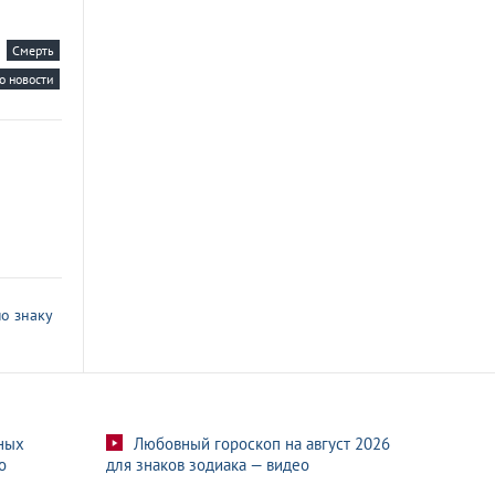
Смерть
о новости
о знаку
ных
Любовный гороскоп на август 2026
о
для знаков зодиака — видео