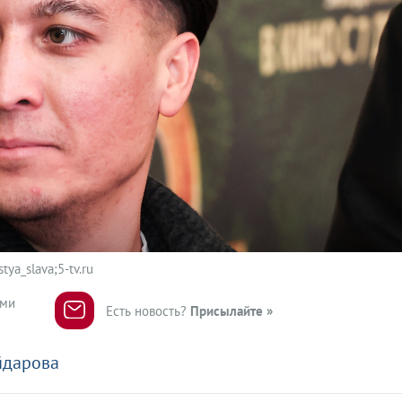
tya_slava;5-tv.ru
ями
Есть новость?
Присылайте »
йдарова