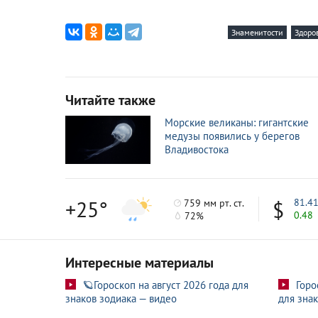
Плановая? В клинику пластического хиру
6 февр
Знаменитости
Здоро
«Пустует просто так»: Хайдаров объяснил, 
1 февр
«Миллион болезней»: катетер на руке Ф
22 дек
Читайте также
Не только Киркоров: кому еще Любовь Успе
19 дек
Морские великаны: гигантские
Поправилась и впала в депрессию: что с
11 дек
медузы появились у берегов
Владивостока
«Правую режет он, а левую — помощник?» —
6 дек
+25°
81.4
759 мм рт. ст.
0.48
72%
Интересные материалы
🪐Гороскоп на август 2026 года для
Горо
знаков зодиака — видео
для знак