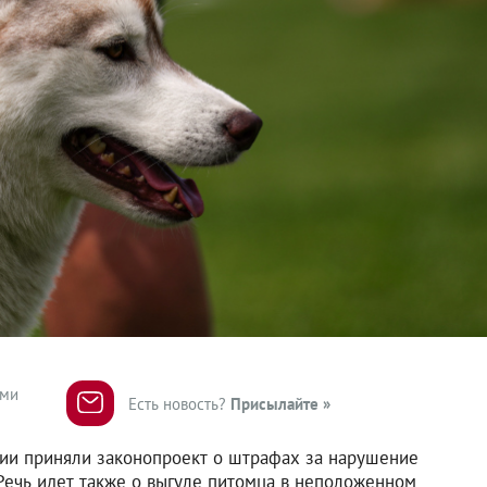
ями
Есть новость?
Присылайте »
нии приняли законопроект о штрафах за нарушение
ечь идет также о выгуле питомца в неположенном