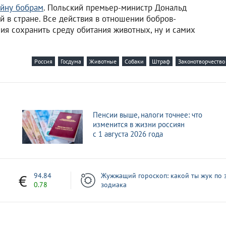
ойну бобрам
. Польский премьер-министр Дональд
й в стране. Все действия в отношении бобров-
ия сохранить среду обитания животных, ну и самих
Россия
Госдума
Животные
Собаки
Штраф
Законотворчество
Пенсии выше, налоги точнее: что
изменится в жизни россиян
с 1 августа 2026 года
7
94.84
Жужжащий гороскоп: какой ты жук по 
0.78
зодиака