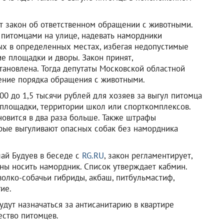
ят закон об ответственном обращении с животными.
 питомцами на улице, надевать намордники
ных в определенных местах, избегая недопустимые
е площадки и дворы. Закон принят,
тановлена. Тогда депутаты Московской областной
ение порядка обращения с животными.
500 до 1,5 тысячи рублей для хозяев за выгул питомца
 площадки, территории школ или спорткомплексов.
овится в два раза больше. Также штрафы
орые выгуливают опасных собак без намордника
лай Будуев в беседе с
RG.RU
, закон регламентирует,
ны носить намордник. Список утверждает кабмин.
 волко-собачьи гибриды, акбаш, питбульмастиф,
ие.
удут назначаться за антисанитарию в квартире
ество питомцев.