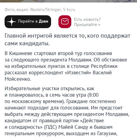
Фото, видео: Reuters/Stringer; 5-tv.ru
Есть новость?
Перейти в
Дзен
Присылайте »
Главной интригой является то, кого поддержат
сами кандидаты.
В Кишиневе стартовал второй тур голосования
за следующего президента Молдавии. Об обстановке
на избирательных пунктах в столице Республики
рассказал корреспондент «Известий» Василий
Мойсеенко.
Избирательные участки открылись, как
и планировалось, в семь часов утра (8:00
по московскому времени). Граждане постепенно
начинают подходит для голосования. Им предстоит
выбрать между действующим президентом Молдавии,
кандидатом от правящей партии «Действие
и солидарность» (ПДС) Майей Санду и бывшим
генеральным прокурором, выходцем из Гагаузии,