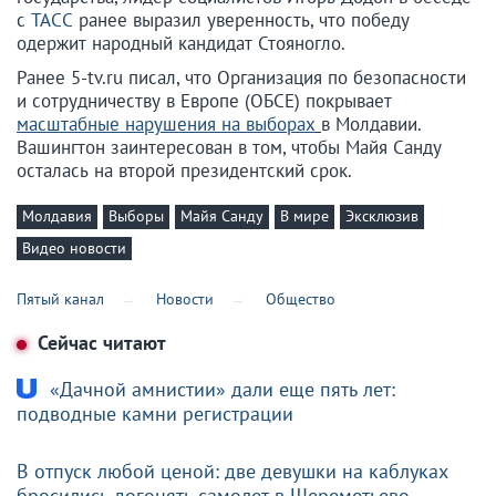
с
ТАСС
ранее выразил уверенность, что победу
одержит народный кандидат Стояногло.
Ранее 5-tv.ru писал, что Организация по безопасности
и сотрудничеству в Европе (ОБСЕ) покрывает
масштабные нарушения на выборах
в Молдавии.
Вашингтон заинтересован в том, чтобы Майя Санду
осталась на второй президентский срок.
Молдавия
Выборы
Майя Санду
В мире
Эксклюзив
Видео новости
Пятый канал
Новости
Общество
Сейчас читают
«Дачной амнистии» дали еще пять лет:
подводные камни регистрации
В отпуск любой ценой: две девушки на каблуках
бросились догонять самолет в Шереметьево