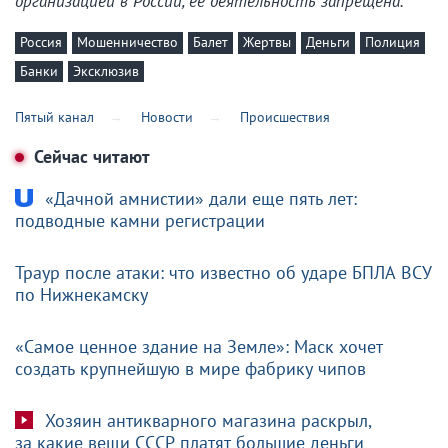
организацией в России, ее деятельность запрещена.
Россия
Мошенничество
Балет
Жертвы
Деньги
Полиция
Банки
Эксклюзив
Пятый канал
Новости
Происшествия
Сейчас читают
«Дачной амнистии» дали еще пять лет:
подводные камни регистрации
Траур после атаки: что известно об ударе БПЛА ВСУ
по Нижнекамску
«Самое ценное здание на Земле»: Маск хочет
создать крупнейшую в мире фабрику чипов
Хозяин антикварного магазина раскрыл,
за какие вещи СССР платят большие деньги