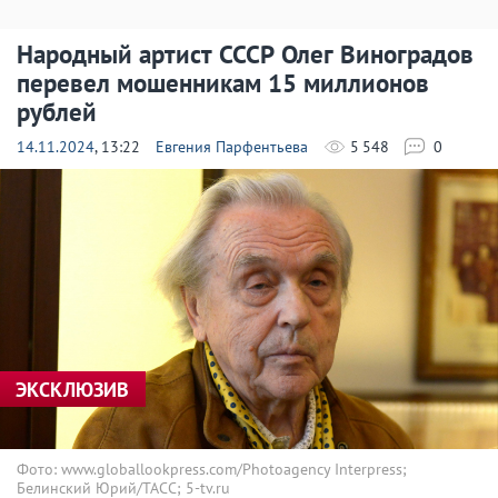
Народный артист СССР Олег Виноградов
перевел мошенникам 15 миллионов
рублей
14.11.2024
, 13:22
Евгения Парфентьева
5 548
0
ЭКСКЛЮЗИВ
Фото: www.globallookpress.com/Photoagency Interpress;
Белинский Юрий/ТАСС; 5-tv.ru