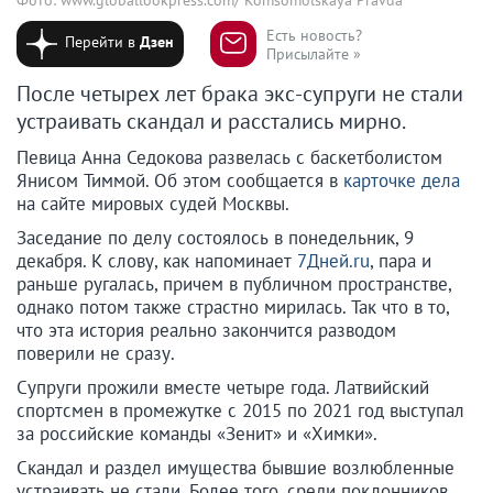
Есть новость?
Перейти в
Дзен
Присылайте »
После четырех лет брака экс-супруги не стали
устраивать скандал и расстались мирно.
Певица Анна Седокова развелась с баскетболистом
Янисом Тиммой. Об этом сообщается в
карточке дела
на сайте мировых судей Москвы.
Заседание по делу состоялось в понедельник, 9
декабря. К слову, как напоминает
7Дней.ru
, пара и
раньше ругалась, причем в публичном пространстве,
однако потом также страстно мирилась. Так что в то,
что эта история реально закончится разводом
поверили не сразу.
Супруги прожили вместе четыре года. Латвийский
спортсмен в промежутке с 2015 по 2021 год выступал
за российские команды «Зенит» и «Химки».
Скандал и раздел имущества бывшие возлюбленные
устраивать не стали. Более того, среди поклонников