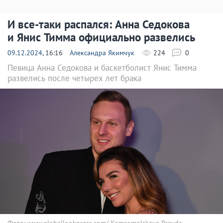
И все-таки распался: Анна Седокова
и Янис Тимма официально развелись
09.12.2024
, 16:16
Александра Якимчук
224
0
Певица Анна Седокова и баскетболист Янис Тимма
развелись после четырех лет брака
Фото: www.globallookpress.com/ Komsomolskaya Pravda