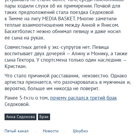
пары ходили слухи об их примирении. Почвой для
таких предположений стала поездка Седоковой
к Тимме на лигу MEDIA BASKET. Многие заметили
теплые взаимоотношения между Анной и Янисом.
Баскетболист нежно обнимал певицу и даже носил
ее сына на руках.
Совместных детей у экс-супругов нет. Певица
воспитывает двух дочерей — Алину и Монику, а также
сына Гектора. У спортсмена только один наследник —
Кристиан.
Что стало причиной расставания, неизвестно. Однако
артистка признается, что разочаровалась в мужчинах и,
вероятно, больше им никогда не поверит.
Ранее 5-tv.ru о том,
почему распался третий брак
Седоковой.
Анна Седокова
Брак
Пятый канал
Новости
Шоубиз