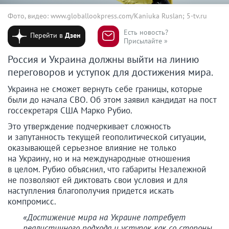
Фото, видео: www.globallookpress.com/Kaniuka Ruslan; 5-tv.ru
Есть новость?
Перейти в
Дзен
Присылайте »
Россия и Украина должны выйти на линию
переговоров и уступок для достижения мира.
Украина не сможет вернуть себе границы, которые
были до начала СВО. Об этом заявил кандидат на пост
госсекретаря США Марко Рубио.
Это утверждение подчеркивает сложность
и запутанность текущей геополитической ситуации,
оказывающей серьезное влияние не только
на Украину, но и на международные отношения
в целом. Рубио объяснил, что габариты Незалежной
не позволяют ей диктовать свои условия и для
наступления благополучия придется искать
компромисс.
«Достижение мира на Украине потребует
реалистичного подхода и уступок как со стороны