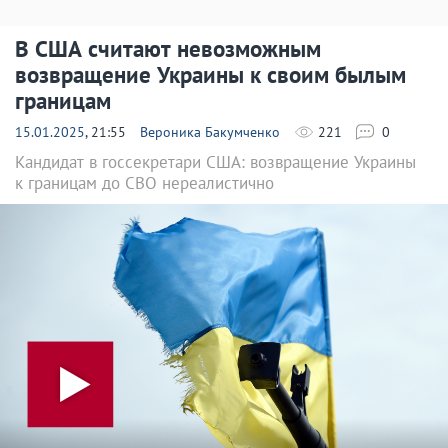
В США считают невозможным
возвращение Украины к своим былым
границам
15.01.2025
, 21:55
Вероника Бакумченко
221
0
Кандидат в госсекретари США: возвращение Украины
к границам до СВО нереалистично