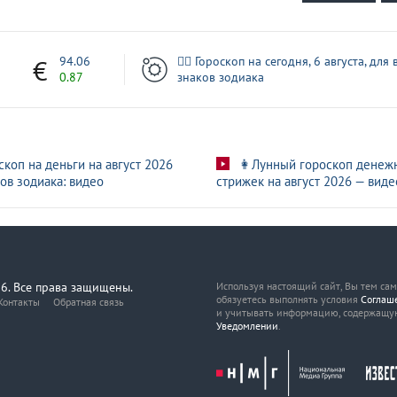
1
94.06
🧙‍♀ Гороскоп на сегодня, 6 августа, для 
0.87
знаков зодиака
скоп на деньги на август 2026
👩Лунный гороскоп денеж
ов зодиака: видео
стрижек на август 2026 — виде
6. Все права защищены.
Используя настоящий сайт, Вы тем са
обязуетесь выполнять условия
Соглаш
Контакты
Обратная связь
и учитывать информацию, содержащу
Уведомлении
.