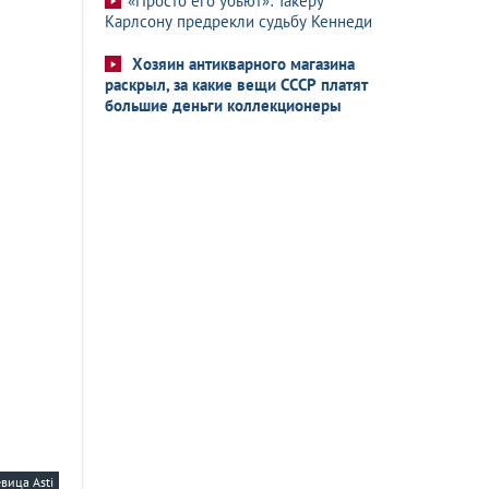
«Просто его убьют»: Такеру
Карлсону предрекли судьбу Кеннеди
Хозяин антикварного магазина
раскрыл, за какие вещи СССР платят
большие деньги коллекционеры
вица Asti