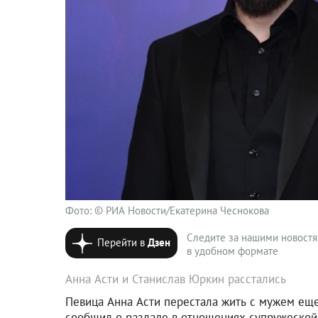
Фото: © РИА Новости/Екатерина Чеснокова
Следите за нашими новост
Перейти в
Дзен
в удобном формате
Анна Асти и Станислав Юркин расстались
Певица Анна Асти перестала жить с мужем еще
сообщил о разладе в отношениях супружеской