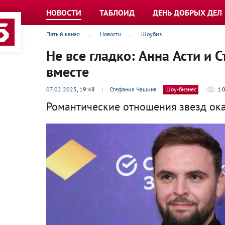
НОВОСТИ
ТАБЛОИД
ДЕНЬ ДОБРЫХ ДЕЛ
Пятый канал
Новости
Шоубиз
Не все гладко: Анна Асти и
вместе
07.02.2025
, 19:48
|
Стефания Чашина
Шоу-бизнес
1 
Романтические отношения звезд ока