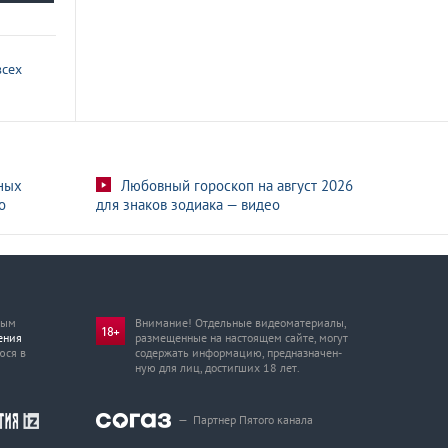
всех
ных
Любовный гороскоп на август 2026
о
для знаков зодиака — видео
мым
Внимание! Отдельные видеоматериалы,
ения
размещенные на настоящем сайте, могут
юся в
содержать информацию, предназначен­
ную для лиц, достигших 18 лет.
—
Партнер Пятого канала