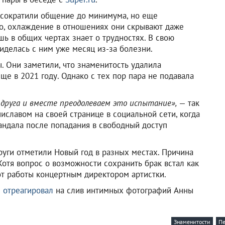
 сократили общение до минимума, но еще
го, охлаждение в отношениях они скрывают даже
ь в общих чертах знает о трудностях. В свою
иделась с ним уже месяц из-за болезни.
 Они заметили, что знаменитость удалила
е в 2021 году. Однако с тех пор пара не подавала
г друга и вместе преодолеваем это испытание»,
— так
славом на своей странице в социальной сети, когда
кандала после попадания в свободный доступ
руги отметили Новый год в разных местах. Причина
Хотя вопрос о возможности сохранить брак встал как
от работы концертным директором артистки.
н
отреагировал
на слив интимных фотографий Анны
Знаменитости
Пе