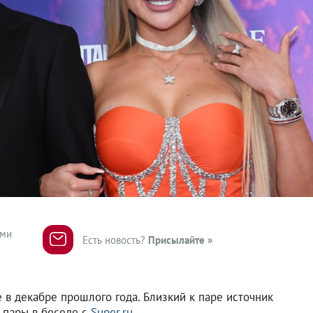
ями
Есть новость?
Присылайте »
 в декабре прошлого года. Близкий к паре источник
 пары в беседе с
Super.ru
.