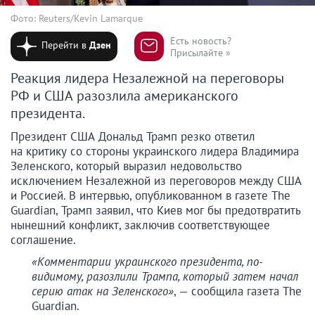
Фото: Reuters/Kevin Lamarque
Есть новость?
Перейти в
Дзен
Присылайте »
Реакция лидера Незалежной на переговоры
РФ и США разозлила американского
президента.
Президент США Дональд Трамп резко ответил
на критику со стороны украинского лидера Владимира
Зеленского, который выразил недовольство
исключением Незалежной из переговоров между США
и Россией. В интервью, опубликованном в газете The
Guardian, Трамп заявил, что Киев мог бы предотвратить
нынешний конфликт, заключив соответствующее
соглашение.
«Комментарии украинского президента, по-
видимому, разозлили Трампа, который затем начал
серию атак на Зеленского»
, — сообщила газета The
Guardian.