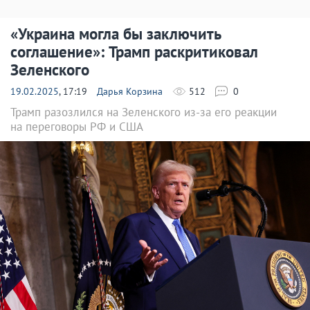
«Украина могла бы заключить
соглашение»: Трамп раскритиковал
Зеленского
19.02.2025
, 17:19
Дарья Корзина
512
0
Трамп разозлился на Зеленского из-за его реакции
на переговоры РФ и США