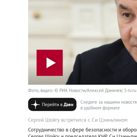
Фото, видео: © РИА Новости/Алексей Даничев; 5-tv.ru
Следите за нашими новост
Перейти в
Дзен
в удобном формате
Сергей Шойгу встретился с Си Цзиньпином
Сотрудничество в сфере безопасности и оборо
Сергея Шойгу и председателя КНР Си Цзиньпи