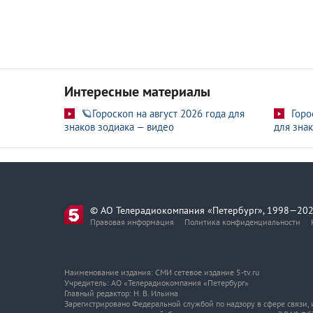
Интересные материалы
🪐Гороскоп на август 2026 года для
Горо
знаков зодиака — видео
для знак
© АО Телерадиокомпания «Петербург», 1998—202
Правовая информация
Политика конфиденциальности
Наименование издания: СМИ сетевое издание 5-tv.ru
Учредитель: АО «Телерадиокомпания «Петербург»
Главный редактор: Н. В. Ильина
Зарегистрировано Федеральной службой по надзору в сфере связи