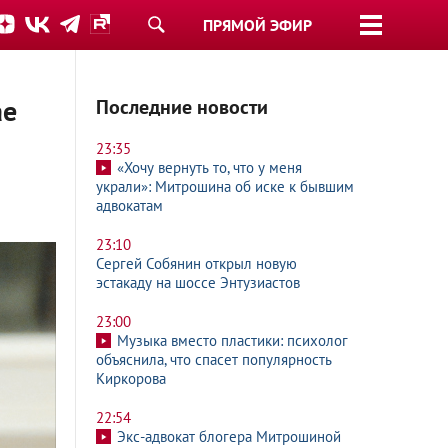
ПРЯМОЙ ЭФИР
ае
Последние новости
23:35
«Хочу вернуть то, что у меня
украли»: Митрошина об иске к бывшим
адвокатам
23:10
Сергей Собянин открыл новую
эстакаду на шоссе Энтузиастов
23:00
Музыка вместо пластики: психолог
объяснила, что спасет популярность
Киркорова
22:54
Экс-адвокат блогера Митрошиной