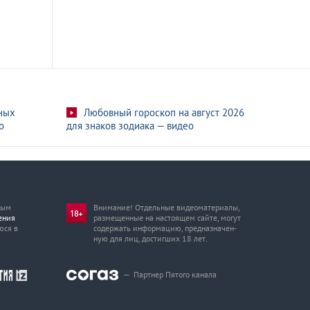
ных
Любовный гороскоп на август 2026
о
для знаков зодиака — видео
мым
Внимание! Отдельные видеоматериалы,
ения
размещенные на настоящем сайте, могут
юся в
содержать информацию, предназначен­
ную для лиц, достигших 18 лет.
—
Партнер Пятого канала