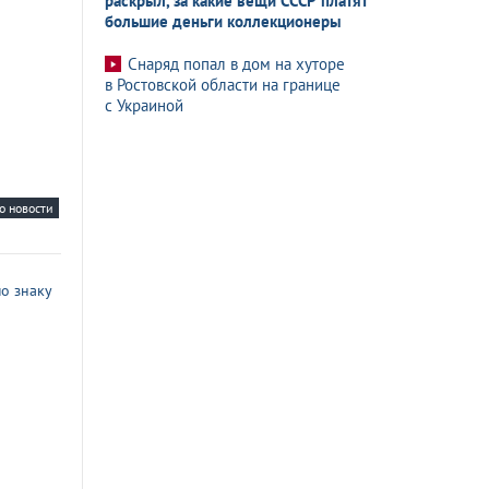
раскрыл, за какие вещи СССР платят
большие деньги коллекционеры
Снаряд попал в дом на хуторе
в Ростовской области на границе
с Украиной
о новости
о знаку