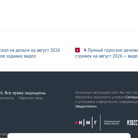
скоп на деньги на август 2026
👩Лунный гороскоп денеж
ов зодиака: видео
стрижек на август 2026 — виде
6. Все права защищены.
Используя настоящий сайт, Вы тем са
обязуетесь выполнять условия
Соглаш
Контакты
Обратная связь
и учитывать информацию, содержащу
Уведомлении
.
, информационных технологий