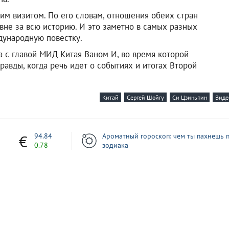
им визитом. По его словам, отношения обеих стран
вне за всю историю. И это заметно в самых разных
дународную повестку.
а с главой МИД Китая Ваном И, во время которой
авды, когда речь идет о событиях и итогах Второй
Китай
Сергей Шойгу
Си Цзиньпин
Виде
7
94.84
Ароматный гороскоп: чем ты пахнешь п
0.78
зодиака