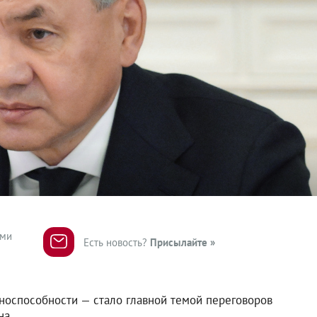
ями
Есть новость?
Присылайте »
носпособности — стало главной темой переговоров
на.