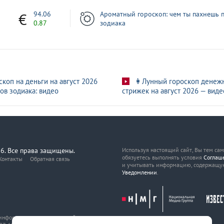
1
94.06
Ароматный гороскоп: чем ты пахнешь п
0.87
зодиака
скоп на деньги на август 2026
👩Лунный гороскоп денеж
ов зодиака: видео
стрижек на август 2026 — виде
6. Все права защищены.
Используя настоящий сайт, Вы тем са
обязуетесь выполнять условия
Соглаш
Контакты
Обратная связь
и учитывать информацию, содержащу
Уведомлении
.
, информационных технологий