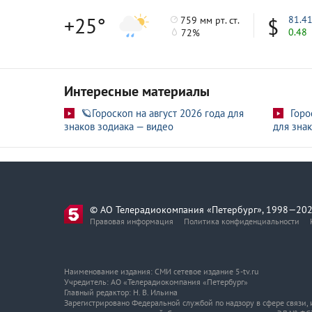
+25°
81.4
759 мм рт. ст.
0.48
72%
Интересные материалы
🪐Гороскоп на август 2026 года для
Горо
знаков зодиака — видео
для знак
© АО Телерадиокомпания «Петербург», 1998—202
Правовая информация
Политика конфиденциальности
Наименование издания: СМИ сетевое издание 5-tv.ru
Учредитель: АО «Телерадиокомпания «Петербург»
Главный редактор: Н. В. Ильина
Зарегистрировано Федеральной службой по надзору в сфере связи