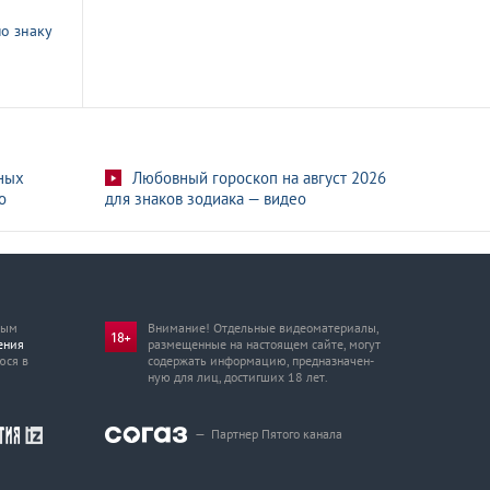
о знаку
ных
Любовный гороскоп на август 2026
о
для знаков зодиака — видео
мым
Внимание! Отдельные видеоматериалы,
ения
размещенные на настоящем сайте, могут
юся в
содержать информацию, предназначен­
ную для лиц, достигших 18 лет.
—
Партнер Пятого канала