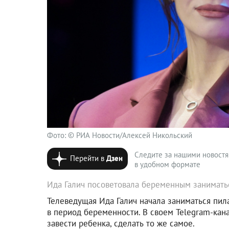
Фото: © РИА Новости/Алексей Никольский
Следите за нашими новост
Перейти в
Дзен
в удобном формате
Ида Галич посоветовала беременным занимать
Телеведущая Ида Галич начала заниматься пил
в период беременности. В своем Telegram-ка
завести ребенка, сделать то же самое.