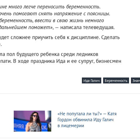
пине много легче переносить беременность.
очень помогают снять напряжение с поясницы.
беременность, ввести в свою жизнь немного
в дальнейшем поможет»
, — написала телеведущая.
удет сложнее приучить себя к дисциплине. Сделать
.
нала пол будущего ребенка среди ледников
-пати. В ходе праздника Ида и ее супруг, бизнесмен
Ида Галич
Беременность
Зна
«Не попутала ли ты?» — Катя
Гордон обвинила Иду Галич
в лицемерии