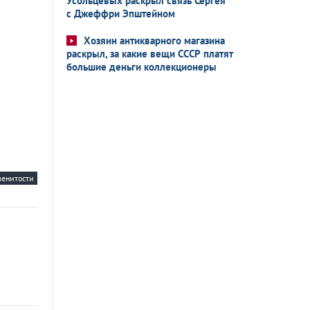
Усольцевых раскрыл связь Сергея
с Джеффри Эпштейном
Хозяин антикварного магазина
раскрыл, за какие вещи СССР платят
большие деньги коллекционеры
менитости