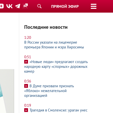
ПРЯМОЙ ЭФИР
Последние новости
1:20
В России указали на лицемерие
премьера Японии и мэра Хиросимы
0:51
«Новые люди» предлагают создать
народную карту «спорных» дорожных
камер
0:36
В Думе призвали признать
«Яблоко» нежелательной
организацией
0:19
Трагедия в Смоленске: ураган унес