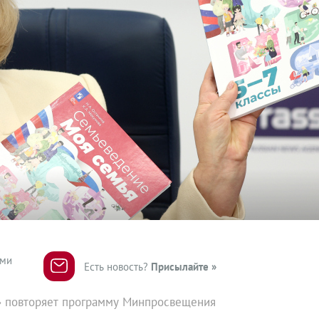
ями
Есть новость?
Присылайте »
» повторяет программу Минпросвещения