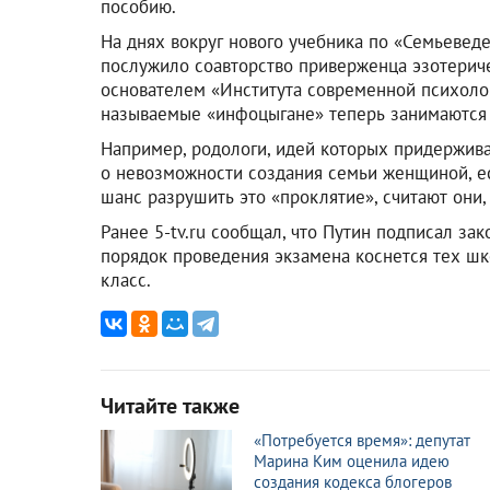
пособию.
На днях вокруг нового учебника по «Семьевед
послужило соавторство приверженца эзотериче
основателем «Института современной психолог
называемые «инфоцыгане» теперь занимаются
Например, родологи, идей которых придержива
о невозможности создания семьи женщиной, ес
шанс разрушить это «проклятие», считают они,
Ранее 5-tv.ru сообщал, что Путин подписал з
порядок проведения экзамена коснется тех шк
класс.
Читайте также
«Потребуется время»: депутат
Марина Ким оценила идею
создания кодекса блогеров