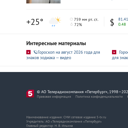
+25°
81.4
759 мм рт. ст.
0.48
72%
Интересные материалы
🪐Гороскоп на август 2026 года для
Горо
знаков зодиака — видео
для знак
© АО Телерадиокомпания «Петербург», 1998—202
Правовая информация
Политика конфиденциальности
Наименование издания: СМИ сетевое издание 5-tv.ru
Учредитель: АО «Телерадиокомпания «Петербург»
Главный редактор: Н. В. Ильина