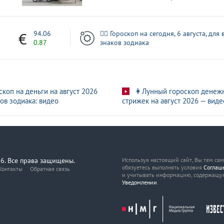
1
94.06
🧙‍♀ Гороскоп на сегодня, 6 августа, для 
0.87
знаков зодиака
скоп на деньги на август 2026
👩Лунный гороскоп денеж
ов зодиака: видео
стрижек на август 2026 — виде
6. Все права защищены.
Используя настоящий сайт, Вы тем са
обязуетесь выполнять условия
Соглаш
Контакты
Обратная связь
и учитывать информацию, содержащу
Уведомлении
.