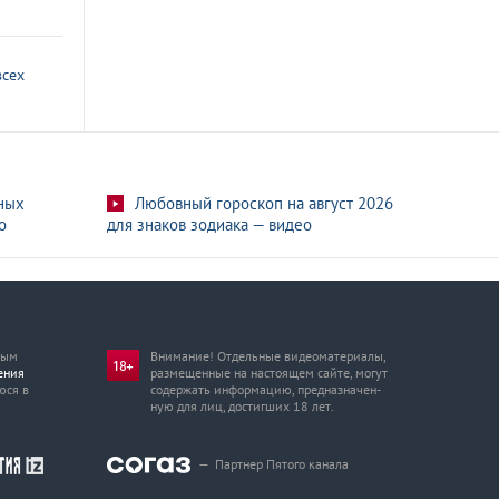
всех
ных
Любовный гороскоп на август 2026
о
для знаков зодиака — видео
мым
Внимание! Отдельные видеоматериалы,
ения
размещенные на настоящем сайте, могут
юся в
содержать информацию, предназначен­
ную для лиц, достигших 18 лет.
—
Партнер Пятого канала