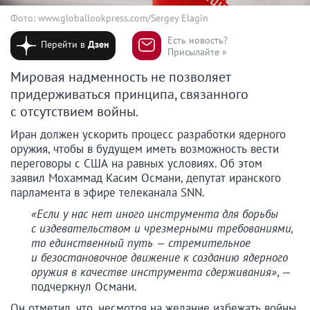
Фото: www.globallookpress.com/Sergey Elagin
Есть новость?
Перейти в
Дзен
Присылайте »
Мировая надменность не позволяет
придерживаться принципа, связанного
с отсутствием войны.
Иран должен ускорить процесс разработки ядерного
оружия, чтобы в будущем иметь возможность вести
переговоры с США на равных условиях. Об этом
заявил Мохаммад Касим Османи, депутат иранского
парламента в эфире телеканала SNN.
«Если у нас нет иного инструмента для борьбы
с издевательством и чрезмерными требованиями,
то единственный путь — стремительное
и безостановочное движение к созданию ядерного
оружия в качестве инструмента сдерживания»
, —
подчеркнул Османи.
Он отметил, что, несмотря на желание избежать войны,