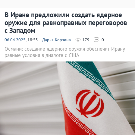
В Иране предложили создать ядерное
оружие для равноправных переговоров
с Западом
06.04.2025
, 18:55
Дарья Корзина
179
0
Османи: создание ядерного оружия обеспечит Ирану
равные условия в диалоге с США