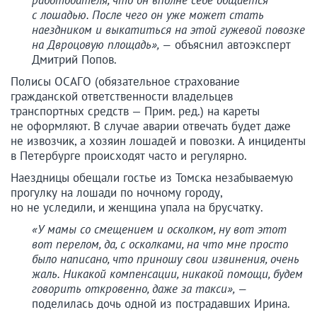
работодателя, что он вполне себе общается
с лошадью. После чего он уже может стать
наездником и выкатиться на этой гужевой повозке
на Двроцовую площадь», —
объяснил автоэксперт
Дмитрий Попов.
Полисы ОСАГО (обязательное страхование
гражданской ответственности владельцев
транспортных средств — Прим. ред.) на кареты
не оформляют. В случае аварии отвечать будет даже
не извозчик, а хозяин лошадей и повозки. А инциденты
в Петербурге происходят часто и регулярно.
Наездницы обещали гостье из Томска незабываемую
прогулку на лошади по ночному городу,
но не уследили, и женщина упала на брусчатку.
«У мамы со смещением и осколком, ну вот этот
вот перелом, да, с осколками, на что мне просто
было написано, что приношу свои извинения, очень
жаль. Никакой компенсации, никакой помощи, будем
говорить откровенно, даже за такси», —
поделилась дочь одной из пострадавших Ирина.