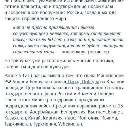
не просто жест уважения к историческим событиям 80-
летней давности, но и подтверждение новой силы
и современного вооружения России, созданных для
защиты справедливого мира.
«Это не просто приглашение некоего
сочувствующего, человека, который сопереживает
тому, что было 80 лет назад, но и признание новой
силы, нового вооружения, которое будет защищать
справедливый мир»
, — подчеркнул режиссер.
На трибунах уже расположились многие политики,
активисты и деятели культуры.
Ранее 5-tv.ru рассказывал о том, что глава Минобороны
РФ Андрей Белоусов принял
Парад Победы
на Красной
площади. Церемония началась с традиционного выноса
государственного флага России и Знамени Победы.
После этого министр поздравил с праздником
подразделения войск. Среди них парадные расчеты 13
государств: Азербайджан, Белоруссия, Вьетнам, Египет,
Казахстан, Китай, Киргизия, Лаос, Монголия, Мьянма,
Таджикистан, Туркмения, Узбекистан.