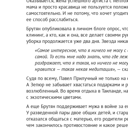
Оказывается, жена успешного артиста с непло
мама и просто красавица не пользуется полож
самостоятельно. И не потому, что хочет угодит
ее способ расслабиться.
Брутян опубликовала в личном блоге опрос, ч
клининг, а кто, как и она, все делает своими р
уборка продолжается уже два дня. Звезда ника
«Самое интересное, что я ничего не могу с
самой. То есть мне надо знать, что где леж
раздражает, что я такая, но ничего не мог
нравится — такая некая медитация»,
— ск
Судя по всему, Павел Прилучный не только на 
А Зепюр не забывает хвастаться подарками и 
возлюбленный. Во время отдыха в Таиланде, н
с экзотическими цветами.
А еще Брутян поддерживает мужа в войне за е
У разведенной пары двое общих детей, и стар
отказался общаться с матерью, его родители р
чем закончилось противостояние и какое реше