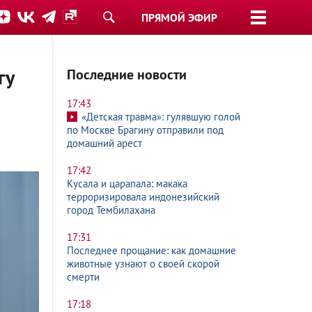
ПРЯМОЙ ЭФИР
гу
Последние новости
17:43
«Детская травма»: гулявшую голой
по Москве Брагину отправили под
домашний арест
17:42
Кусала и царапала: макака
терроризировала индонезийский
город Тембилахана
17:31
Последнее прощание: как домашние
животные узнают о своей скорой
смерти
17:18