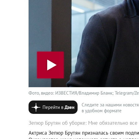
Фото, видео: ИЗВЕСТИЯ/Владимир Бланк; Telegram/Zepyu
Следите за нашими новост
Перейти в
Дзен
в удобном формате
Зепюр Брутян об уборке: Мне обязательно все
Актриса Зепюр Брутян призналась своим подписч