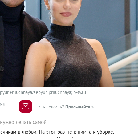
r Priluchnaya/zepyur_priluchnaya; 5-tv.ru
ями
Есть новость?
Присылайте »
 нужно делать самой
икам в любви. На этот раз не к ним, а к уборке.