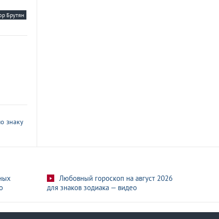
юр Брутян
о знаку
ных
Любовный гороскоп на август 2026
о
для знаков зодиака — видео