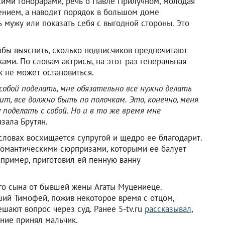
хими гонорарами, речь о Павле Прилучном, молодая
ением, а наводит порядок в большом доме
ь мужу или показать себя с выгодной стороны. Это
тобы выяснить, сколько подписчиков предпочитают
уками. По словам актрисы, на этот раз генеральная
к не может остановиться.
 собой поделать, мне обязательно все нужно делать
ит, все должно быть по полочкам. Это, конечно, меня
у поделать с собой. Но и в то же время мне
азала Брутян.
словах восхищается супругой и щедро ее благодарит.
романтическими сюрпризами, которыми ее балует
апример, приготовил ей пенную ванну
го сына от бывшей жены Агаты Муцениеце.
ший Тимофей, пожив некоторое время с отцом,
ешают вопрос через суд. Ранее 5-tv.ru
рассказывал
,
ние принял мальчик.