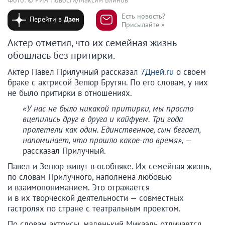
Есть новость?
Перейти в
Дзен
Присылайте »
Актер отметил, что их семейная жизнь
обошлась без притирки.
Актер Павел Прилучный рассказал
7Дней.ru
о своем
браке с актрисой Зепюр Брутян. По его словам, у них
не было притирки в отношениях.
«У нас не было никакой притирки, мы просто
вцепились друг в друга и кайфуем. Три года
пролетели как один. Единственное, сын бегает,
напоминает, что прошло какое-то время»,
—
рассказал Прилучный.
Павел и Зепюр живут в особняке. Их семейная жизнь,
по словам Прилучного, наполнена любовью
и взаимопониманием. Это отражается
и в их творческой деятельности — совместных
гастролях по стране с театральным проектом.
По словам актрисы, маленький Микаэль отличается