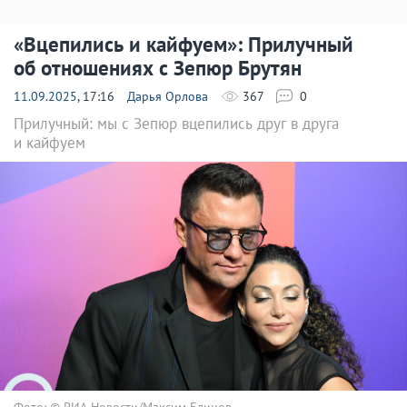
«Вцепились и кайфуем»: Прилучный
об отношениях с Зепюр Брутян
11.09.2025
, 17:16
Дарья Орлова
367
0
Прилучный: мы с Зепюр вцепились друг в друга
и кайфуем
Фото: © РИА Новости/Максим Блинов