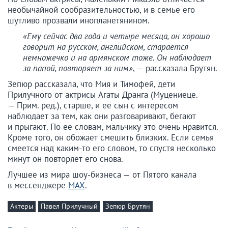
необычайной сообразительностью, и в семье его
шутливо прозвали инопланетянином.
«Ему сейчас два года и четыре месяца, он хорошо
говорит на русском, английском, старается
немножечко и на армянском тоже. Он наблюдает
за папой, повторяет за ним»
, — рассказала Брутян.
Зепюр рассказала, что Мия и Тимофей, дети
Прилучного от актрисы Агаты Дранга (Муцениеце.
— Прим. ред.), старше, и ее сын с интересом
наблюдает за тем, как они разговаривают, бегают
и прыгают. По ее словам, мальчику это очень нравится.
Кроме того, он обожает смешить близких. Если семья
смеется над каким-то его словом, то спустя несколько
минут он повторяет его снова.
Лучшее из мира шоу-бизнеса — от Пятого канала
в мессенджере
MAX
.
Актеры
Павел Прилучный
Зепюр Брутян