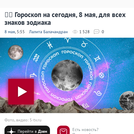
🧙‍♀ Гороскоп на сегодня, 8 мая, для всех
знаков зодиака
8 мая
, 5:55
Лалита Балачандран
1 528
0
Фото, видео: 5-tv.ru
Есть новость?
Перейти в
Дзен