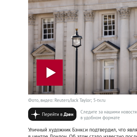
Фото, видео: Reuters/Jack Taylor; 5-tv.ru
Следите за нашими новост
Перейти в
Дзен
в удобном формате
Уличный художник Бэнкси подтвердил, что явл
в центре Лондон. Об этом стало известно посл