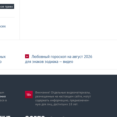
кое право
всех
ных
Любовный гороскоп на август 2026
о
для знаков зодиака — видео
мым
Внимание! Отдельные видеоматериалы,
ения
размещенные на настоящем сайте, могут
юся в
содержать информацию, предназначен­
ную для лиц, достигших 18 лет.