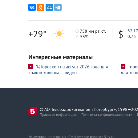
+29°
82.1
758 мм рт. ст.
0.76
53%
Интересные материалы
🪐Гороскоп на август 2026 года для
Горо
знаков зодиака — видео
для знак
© АО Телерадиокомпания «Петербург», 1998—202
Правовая информация
Политика конфиденциальности
Наименование издания: СМИ сетевое издание 5-tv.ru