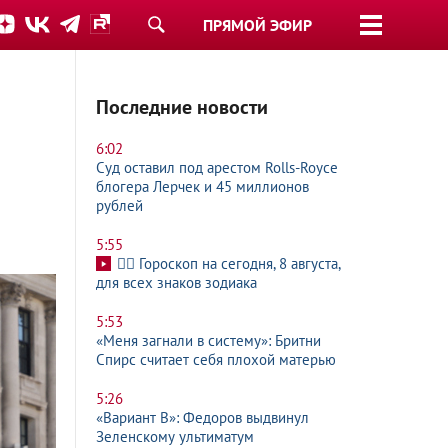
ПРЯМОЙ ЭФИР
Последние новости
6:02
Суд оставил под арестом Rolls-Royce
блогера Лерчек и 45 миллионов
рублей
5:55
🧙‍♀ Гороскоп на сегодня, 8 августа,
для всех знаков зодиака
5:53
«Меня загнали в систему»: Бритни
Спирс считает себя плохой матерью
5:26
«Вариант B»: Федоров выдвинул
Зеленскому ультиматум