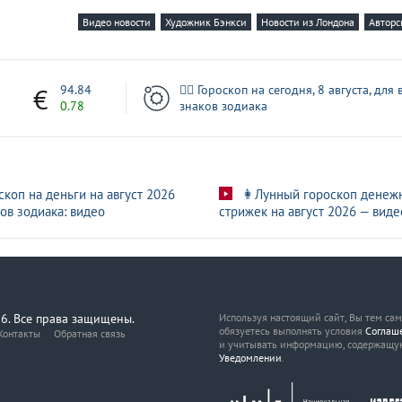
Видео новости
Художник Бэнкси
Новости из Лондона
Авторс
7
94.84
🧙‍♀ Гороскоп на сегодня, 8 августа, для 
0.78
знаков зодиака
скоп на деньги на август 2026
👩Лунный гороскоп денеж
ов зодиака: видео
стрижек на август 2026 — виде
6. Все права защищены.
Используя настоящий сайт, Вы тем са
обязуетесь выполнять условия
Соглаш
Контакты
Обратная связь
и учитывать информацию, содержащу
Уведомлении
.