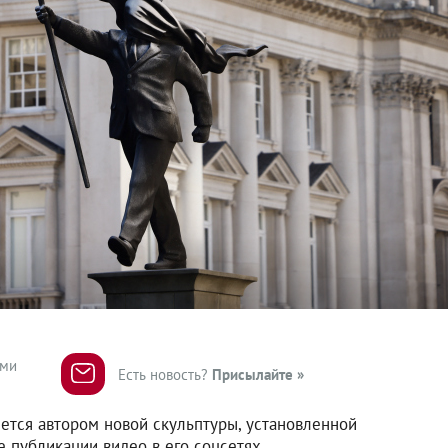
ями
Есть новость?
Присылайте »
яется автором новой скульптуры, установленной
е публикации видео в его соцсетях.