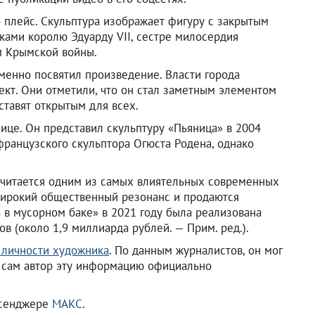
о плейс. Скульптура изображает фигуру с закрытым
ками королю Эдуарду VII, сестре милосердия
м Крымской войны.
именно посвятил произведение. Власти города
ект. Они отметили, что он стал заметным элементом
оставят открытым для всех.
лице. Он представил скульптуру «Пьяница» в 2004
французского скульптора Огюста Родена, однако
считается одним из самых влиятельных современных
широкий общественный резонанс и продаются
 в мусорном баке» в 2021 году была реализована
в (около 1,9 миллиарда рублей. — Прим. ред.).
 личности художника
. По данным журналистов, он мог
о сам автор эту информацию официально
ссенджере
МАКС
.