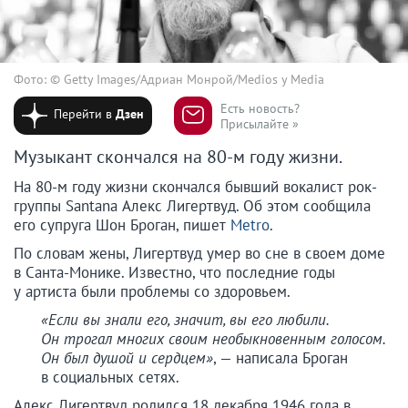
Фото: © Getty Images/Адриан Монрой/Medios y Media
Есть новость?
Перейти в
Дзен
Присылайте »
Музыкант скончался на 80-м году жизни.
На 80-м году жизни скончался бывший вокалист рок-
группы Santana Алекс Лигертвуд. Об этом сообщила
его супруга Шон Броган, пишет
Metro
.
По словам жены, Лигертвуд умер во сне в своем доме
в Санта-Монике. Известно, что последние годы
у артиста были проблемы со здоровьем.
«Если вы знали его, значит, вы его любили.
Он трогал многих своим необыкновенным голосом.
Он был душой и сердцем»
, — написала Броган
в социальных сетях.
Алекс Лигертвуд родился 18 декабря 1946 года в