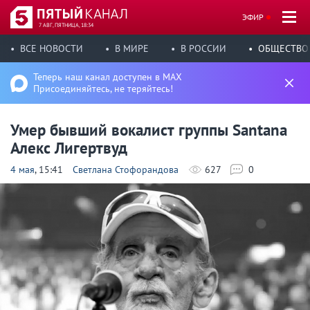
ЭФИР
7 АВГ, ПЯТНИЦА, 18:34
ВСЕ НОВОСТИ
В МИРЕ
В РОССИИ
ОБЩЕСТВО
Теперь наш канал доступен в MAX
Присоединяйтесь, не теряйтесь!
Умер бывший вокалист группы Santana
Алекс Лигертвуд
4 мая
, 15:41
Светлана Стофорандова
627
0