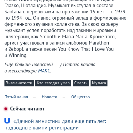
Глазко, Шотландия. Музыкант выступал в составе
Santana с перерывами на протяжении 15 лет — с 1979
по 1994 год. Он внес огромный вклад в формирование
фирменного звучания коллектива. За свою карьеру
музыкант успел поработать над такими мировыми
шлягерами, как Smooth и Maria Maria. Кроме того,
артист участвовал в записи альбомов Marathon
и Zebop!, а также песен You Know That I Love You
и Winning.
Еще больше новостей — у Пятого канала
в мессенджере
МАКС
.
Знаменитости
Кто сегодня умер
Смерть
Музыка
Пятый канал
Новости
Общество
Сейчас читают
«Дачной амнистии» дали еще пять лет:
подводные камни регистрации