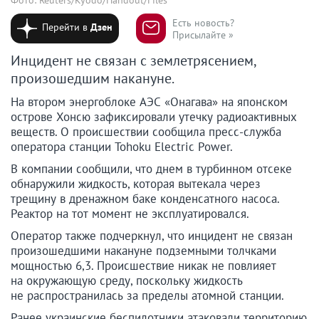
Есть новость?
Перейти в
Дзен
Присылайте »
Инцидент не связан с землетрясением,
произошедшим накануне.
На втором энергоблоке АЭС «Онагава» на японском
острове Хонсю зафиксировали утечку радиоактивных
веществ. О происшествии сообщила пресс-служба
оператора станции Tohoku Electric Power.
В компании сообщили, что днем в турбинном отсеке
обнаружили жидкость, которая вытекала через
трещину в дренажном баке конденсатного насоса.
Реактор на тот момент не эксплуатировался.
Оператор также подчеркнул, что инцидент не связан
произошедшими накануне подземными толчками
мощностью 6,3. Происшествие никак не повлияет
на окружающую среду, поскольку жидкость
не распространилась за пределы атомной станции.
Ранее украинские беспилотники атаковали территорию