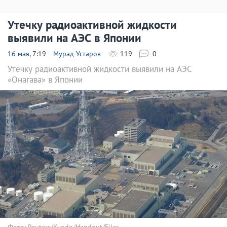
Утечку радиоактивной жидкости
выявили на АЭС в Японии
16 мая
, 7:19
Мурад Устаров
119
0
Утечку радиоактивной жидкости выявили на АЭС
«Онагава» в Японии
Фото: Reuters/Kyodo/Handout/Files