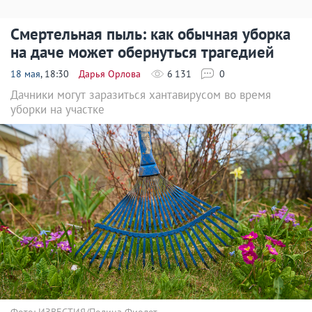
Смертельная пыль: как обычная уборка
на даче может обернуться трагедией
18 мая
, 18:30
Дарья Орлова
6 131
0
Дачники могут заразиться хантавирусом во время
уборки на участке
Фото: ИЗВЕСТИЯ/Полина Фиолет